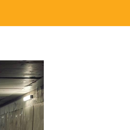
sydney night
bento4d
bento4d
bento4d
bento4d
bento4d
bento4d
bento4d
bento4d
bento4d
bento4d
bento4d
bento4d
bento4d
bento4d
bento4d
bento4d
bento4d
bento4d
bento4d
bento4d
togel online
bento4d
bento4d
bento4d
slot gacor hari ini
bento4d
bento4d
bento4d
bento4d
bento4d
bento4d
togel online
bento4d
bento4d
bento4d
bento4d
bento4d
bento4d
bento4d
bento4d
bento4d
bento4d
bento4d
bento4d
bento4d
bento4d
bento4d
bento4d
bento4d
bento4d
bento4d
bento4d
bento4d
bento4d
bento4d
bento4d
thepubtheatre
bento4d
bento4d
bento4d
bento4d
bento4d
bento4d
bento4d
bento4d
bento4d
bento4d
bento4d
bento4d
bento4d
bento4d
bento4d
bento4d
bento4d
bento4d
bento4d
bento4d
bento4d
bento4d
toto togel
toto togel
toto togel
toto togel
toto togel
togel lotto
togel lotto
togel lotto
togel lotto
togel lotto
togel lotto
togel lotto
togel lotto
togel lotto
togel lotto
togel lotto
togel togel
togel lotto
togel lotto
togel lotto
togel lotto
togel lotto
togel lotto
situs togel
situs toto
situs togel
situs togel
situs toto
toto slot
slot 4d
toto slot
situs togel
situs toto
situs toto
situs toto
toto slot
toto slot
situs togel
situs togel
link slot
toto slot
toto slot
situs toto
toto slot
link slot
situs toto
situs toto
link slot
situs gacor
situs toto
situs toto
situs gacor
situs toto
situs toto
situs toto
link slot
situs toto
situs toto
slot gacor
situs slot
situs slot
slot resmi
situs slot
situs slot
situs slot
situs slot
situs slot
situs slot
situs slot
situs slot
rtp slot