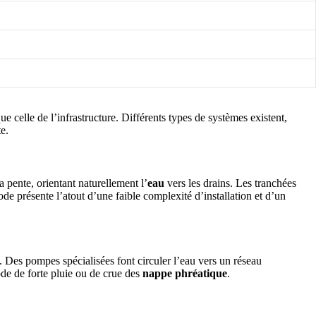
e celle de l’infrastructure. Différents types de systèmes existent,
e.
a pente, orientant naturellement l’
eau
vers les drains. Les tranchées
de présente l’atout d’une faible complexité d’installation et d’un
. Des pompes spécialisées font circuler l’eau vers un réseau
de de forte pluie ou de crue des
nappe phréatique
.