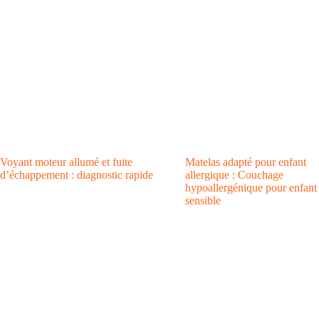
Voyant moteur allumé et fuite
Matelas adapté pour enfant
d’échappement : diagnostic rapide
allergique : Couchage
hypoallergénique pour enfant
sensible