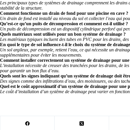
Les principaux types de systèmes de drainage comprennent les drains d
stabilité de la structure.
Comment fonctionne un drain de fond pour une piscine en cave ?
Un drain de fond est installé au niveau du sol et collecter l’eau qui po
Qu’est-ce qu’un puits de décompression et comment est-il utilisé ?
Un puits de décompression est un dispositif cylindrique perforé qui perm
Quels matériaux sont utilisés pour un bon système de drainage ?
Les matériaux typiques incluent des tubes en PVC pour les drains, des 
En quoi le type de sol influence-t-il le choix du système de drainag
Un sol argileux, par exemple, retient l’eau, ce qui nécessite un draina
supplémentaires pour éviter les mouvements.
Comment installer correctement un système de drainage pour une 
L’installation nécessite de creuser des tranchées pour les drains, de l
pour garantir un bon flux d’eau.
Quels sont les signes indiquant qu’un système de drainage doit être
Des signes comme des infiltrations d’eau, des moisissures, ou des taches
Quel est le coût approximatif d’un système de drainage pour une p
Le coût d’installation d’un système de drainage peut varier en fonction