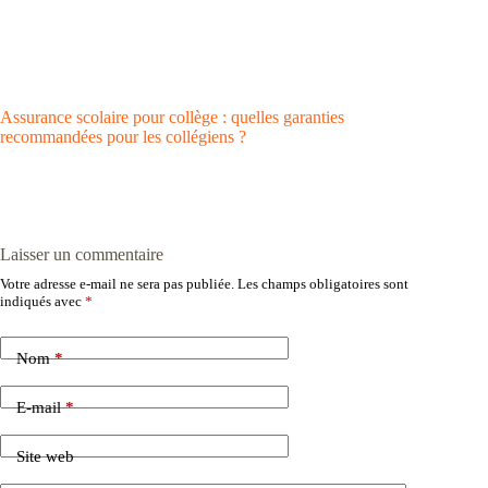
Assurance scolaire pour collège : quelles garanties
recommandées pour les collégiens ?
Laisser un commentaire
Votre adresse e-mail ne sera pas publiée.
Les champs obligatoires sont
indiqués avec
*
Nom
*
E-mail
*
Site web