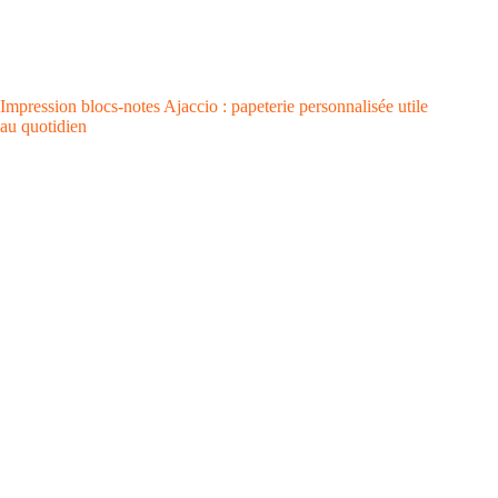
Impression blocs-notes Ajaccio : papeterie personnalisée utile
au quotidien