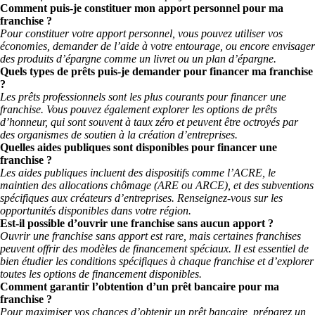
Comment puis-je constituer mon apport personnel pour ma
franchise ?
Pour constituer votre apport personnel, vous pouvez utiliser vos
économies, demander de l’aide à votre entourage, ou encore envisager
des produits d’épargne comme un livret ou un plan d’épargne.
Quels types de prêts puis-je demander pour financer ma franchise
?
Les prêts professionnels sont les plus courants pour financer une
franchise. Vous pouvez également explorer les options de prêts
d’honneur, qui sont souvent à taux zéro et peuvent être octroyés par
des organismes de soutien à la création d’entreprises.
Quelles aides publiques sont disponibles pour financer une
franchise ?
Les aides publiques incluent des dispositifs comme l’ACRE, le
maintien des allocations chômage (ARE ou ARCE), et des subventions
spécifiques aux créateurs d’entreprises. Renseignez-vous sur les
opportunités disponibles dans votre région.
Est-il possible d’ouvrir une franchise sans aucun apport ?
Ouvrir une franchise sans apport est rare, mais certaines franchises
peuvent offrir des modèles de financement spéciaux. Il est essentiel de
bien étudier les conditions spécifiques à chaque franchise et d’explorer
toutes les options de financement disponibles.
Comment garantir l’obtention d’un prêt bancaire pour ma
franchise ?
Pour maximiser vos chances d’obtenir un prêt bancaire, préparez un