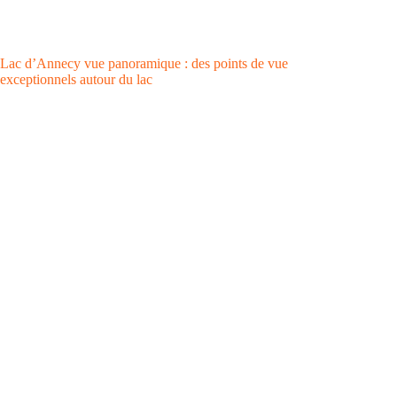
Lac d’Annecy vue panoramique : des points de vue
exceptionnels autour du lac