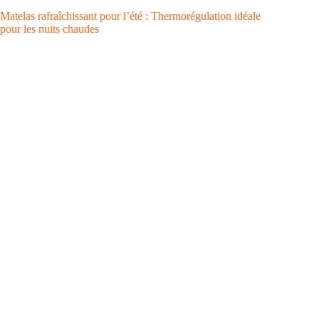
Matelas rafraîchissant pour l’été : Thermorégulation idéale
pour les nuits chaudes