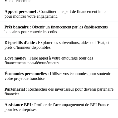
Vue d’ensemble
Apport personnel
: Constituer une part de financement initial
pour montrer votre engagement.
Prêt bancaire
: Obtenir un financement par les établissements
bancaires pour couvrir les coûts.
Dispositifs d’aide
: Explorer les subventions, aides de l’État, et
prêts d’honneur disponibles.
Love money
: Faire appel à votre entourage pour des
financements non-démunérateurs.
Économies personnelles
: Utiliser vos économies pour soutenir
votre projet de franchise.
Partenariat
: Rechercher des investisseur pour devenir partenaire
financier.
Assistance BPI
: Profiter de l’accompagnement de BPI France
pour les entreprises.