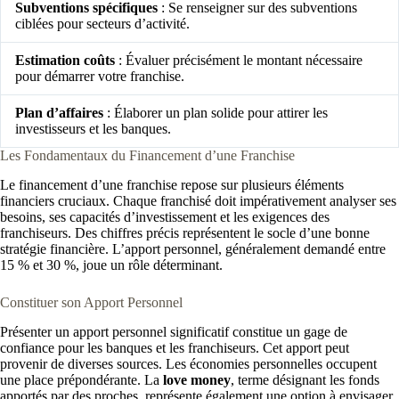
Subventions spécifiques
: Se renseigner sur des subventions
ciblées pour secteurs d’activité.
Estimation coûts
: Évaluer précisément le montant nécessaire
pour démarrer votre franchise.
Plan d’affaires
: Élaborer un plan solide pour attirer les
investisseurs et les banques.
Les Fondamentaux du Financement d’une Franchise
Le financement d’une franchise repose sur plusieurs éléments
financiers cruciaux. Chaque franchisé doit impérativement analyser ses
besoins, ses capacités d’investissement et les exigences des
franchiseurs. Des chiffres précis représentent le socle d’une bonne
stratégie financière. L’apport personnel, généralement demandé entre
15 % et 30 %, joue un rôle déterminant.
Constituer son Apport Personnel
Présenter un apport personnel significatif constitue un gage de
confiance pour les banques et les franchiseurs. Cet apport peut
provenir de diverses sources. Les économies personnelles occupent
une place prépondérante. La
love money
, terme désignant les fonds
apportés par des proches, représente également une option à envisager.