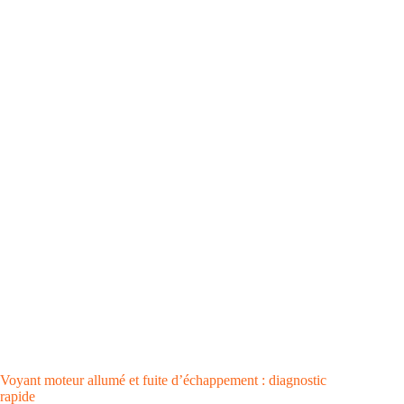
Voyant moteur allumé et fuite d’échappement : diagnostic
rapide