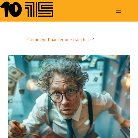
Passer
sydney night
bento4d
bento4d
bento4d
bento4d
bento4d
bento4d
bento4d
bento4d
bento4d
bento4d
bento4d
bento4d
bento4d
bento4d
bento4d
bento4d
bento4d
bento4d
bento4d
bento4d
togel online
bento4d
bento4d
bento4d
slot gacor hari ini
bento4d
bento4d
bento4d
bento4d
bento4d
bento4d
togel online
bento4d
bento4d
bento4d
bento4d
bento4d
bento4d
bento4d
bento4d
bento4d
bento4d
bento4d
bento4d
bento4d
bento4d
bento4d
bento4d
bento4d
bento4d
bento4d
bento4d
bento4d
bento4d
bento4d
bento4d
thepubtheatre
bento4d
bento4d
bento4d
bento4d
bento4d
bento4d
bento4d
bento4d
bento4d
bento4d
bento4d
bento4d
bento4d
bento4d
bento4d
bento4d
bento4d
bento4d
bento4d
bento4d
bento4d
bento4d
toto togel
toto togel
toto togel
toto togel
toto togel
togel lotto
togel lotto
togel lotto
togel lotto
togel lotto
togel lotto
togel lotto
togel lotto
togel lotto
togel lotto
togel lotto
togel togel
togel lotto
togel lotto
togel lotto
togel lotto
togel lotto
togel lotto
situs togel
situs toto
situs togel
situs togel
situs toto
toto slot
slot 4d
toto slot
situs togel
situs toto
situs toto
situs toto
toto slot
toto slot
situs togel
situs togel
link slot
toto slot
toto slot
situs toto
toto slot
link slot
situs toto
situs toto
link slot
situs gacor
situs toto
situs toto
situs gacor
situs toto
situs toto
situs toto
link slot
situs toto
situs toto
situs slot
situs slot
slot resmi
situs slot
situs slot
situs slot
situs slot
situs slot
situs slot
situs slot
situs slot
rtp slot
au
contenu
Comment financer une franchise ?