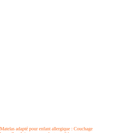
Matelas adapté pour enfant allergique : Couchage