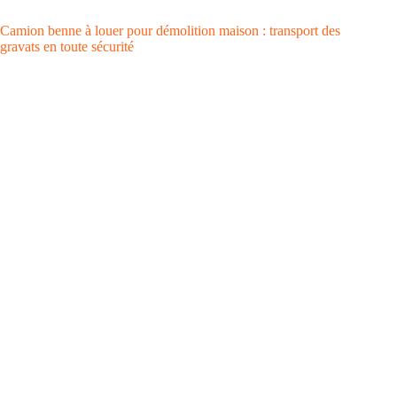
Camion benne à louer pour démolition maison : transport des
gravats en toute sécurité