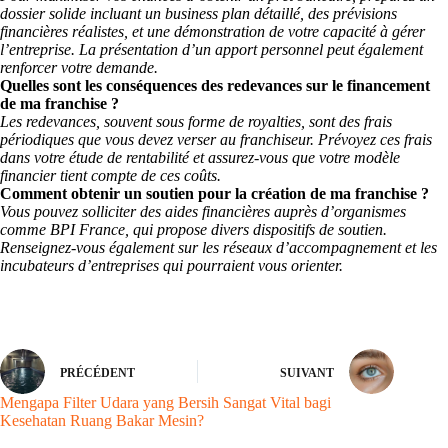
dossier solide incluant un business plan détaillé, des prévisions
financières réalistes, et une démonstration de votre capacité à gérer
l’entreprise. La présentation d’un apport personnel peut également
renforcer votre demande.
Quelles sont les conséquences des redevances sur le financement
de ma franchise ?
Les redevances, souvent sous forme de royalties, sont des frais
périodiques que vous devez verser au franchiseur. Prévoyez ces frais
dans votre étude de rentabilité et assurez-vous que votre modèle
financier tient compte de ces coûts.
Comment obtenir un soutien pour la création de ma franchise ?
Vous pouvez solliciter des aides financières auprès d’organismes
comme BPI France, qui propose divers dispositifs de soutien.
Renseignez-vous également sur les réseaux d’accompagnement et les
incubateurs d’entreprises qui pourraient vous orienter.
PRÉCÉDENT
SUIVANT
Mengapa Filter Udara yang Bersih Sangat Vital bagi
Kesehatan Ruang Bakar Mesin?