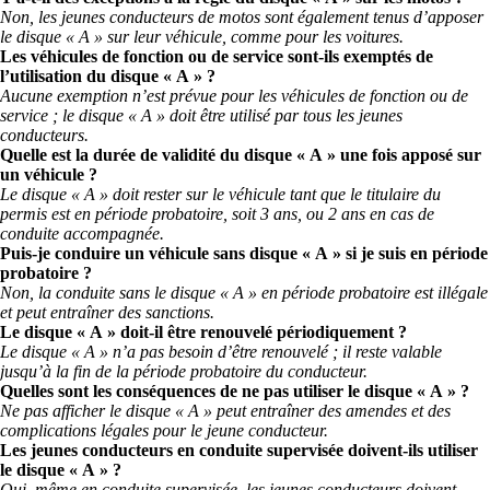
Non, les jeunes conducteurs de motos sont également tenus d’apposer
le disque « A » sur leur véhicule, comme pour les voitures.
Les véhicules de fonction ou de service sont-ils exemptés de
l’utilisation du disque « A » ?
Aucune exemption n’est prévue pour les véhicules de fonction ou de
service ; le disque « A » doit être utilisé par tous les jeunes
conducteurs.
Quelle est la durée de validité du disque « A » une fois apposé sur
un véhicule ?
Le disque « A » doit rester sur le véhicule tant que le titulaire du
permis est en période probatoire, soit 3 ans, ou 2 ans en cas de
conduite accompagnée.
Puis-je conduire un véhicule sans disque « A » si je suis en période
probatoire ?
Non, la conduite sans le disque « A » en période probatoire est illégale
et peut entraîner des sanctions.
Le disque « A » doit-il être renouvelé périodiquement ?
Le disque « A » n’a pas besoin d’être renouvelé ; il reste valable
jusqu’à la fin de la période probatoire du conducteur.
Quelles sont les conséquences de ne pas utiliser le disque « A » ?
Ne pas afficher le disque « A » peut entraîner des amendes et des
complications légales pour le jeune conducteur.
Les jeunes conducteurs en conduite supervisée doivent-ils utiliser
le disque « A » ?
Oui, même en conduite supervisée, les jeunes conducteurs doivent