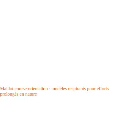
Maillot course orientation : modèles respirants pour efforts
prolongés en nature