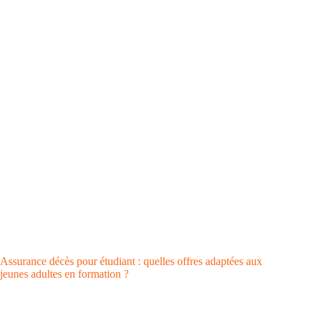
Assurance décès pour étudiant : quelles offres adaptées aux
jeunes adultes en formation ?