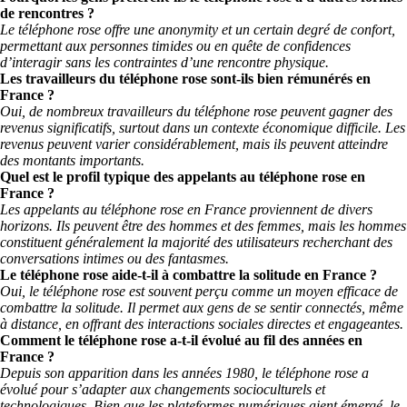
de rencontres ?
Le téléphone rose offre une anonymity et un certain degré de confort,
permettant aux personnes timides ou en quête de confidences
d’interagir sans les contraintes d’une rencontre physique.
Les travailleurs du téléphone rose sont-ils bien rémunérés en
France ?
Oui, de nombreux travailleurs du téléphone rose peuvent gagner des
revenus significatifs, surtout dans un contexte économique difficile. Les
revenus peuvent varier considérablement, mais ils peuvent atteindre
des montants importants.
Quel est le profil typique des appelants au téléphone rose en
France ?
Les appelants au téléphone rose en France proviennent de divers
horizons. Ils peuvent être des hommes et des femmes, mais les hommes
constituent généralement la majorité des utilisateurs recherchant des
conversations intimes ou des fantasmes.
Le téléphone rose aide-t-il à combattre la solitude en France ?
Oui, le téléphone rose est souvent perçu comme un moyen efficace de
combattre la solitude. Il permet aux gens de se sentir connectés, même
à distance, en offrant des interactions sociales directes et engageantes.
Comment le téléphone rose a-t-il évolué au fil des années en
France ?
Depuis son apparition dans les années 1980, le téléphone rose a
évolué pour s’adapter aux changements socioculturels et
technologiques. Bien que les plateformes numériques aient émergé, le