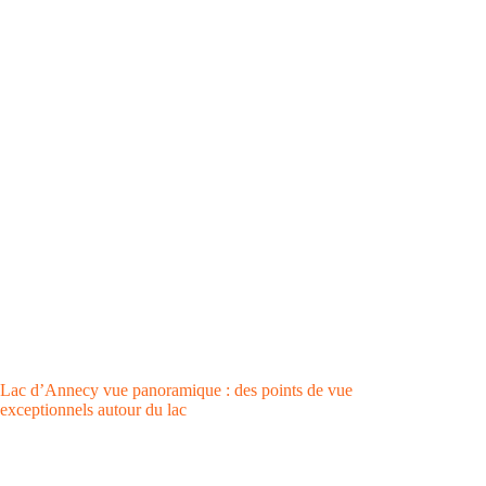
Lac d’Annecy vue panoramique : des points de vue
exceptionnels autour du lac