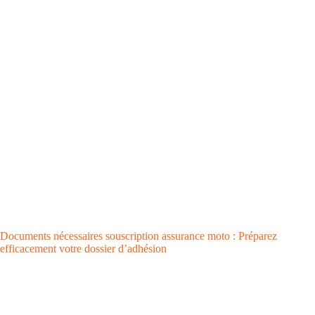
Documents nécessaires souscription assurance moto : Préparez
efficacement votre dossier d’adhésion