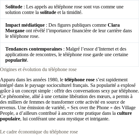
Solitude
: Les appels au téléphone rose sont vus comme une
solution contre la
solitude
et la timidité.
Impact médiatique
: Des figures publiques comme
Clara
Morgane
ont révélé l’importance financière de leur carrière dans
le téléphone rose.
Tendances contemporaines
: Malgré l’essor d’Internet et des
applications de rencontres, le téléphone rose garde une certaine
popularité
.
Origines et évolution du téléphone rose
Apparu dans les années 1980, le
téléphone rose
s’est rapidement
intégré dans le paysage socioculturel français. Sa popularité a explosé
grâce à un concept simple : offrir des conversations sexy par téléphone.
Ce phénomène, allié à une certaine libération des mœurs, a permis à
des milliers de femmes de transformer cette activité en source de
revenus. Une émission de variété, « Sex over the Phone » des Village
People, a d’ailleurs contribué à ancrer cette pratique dans la
culture
populaire
, lui conférant une aura mystique et intrigante.
Le cadre économique du téléphone rose