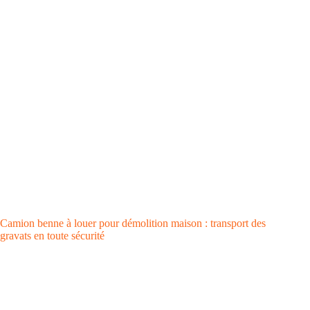
Camion benne à louer pour démolition maison : transport des
gravats en toute sécurité