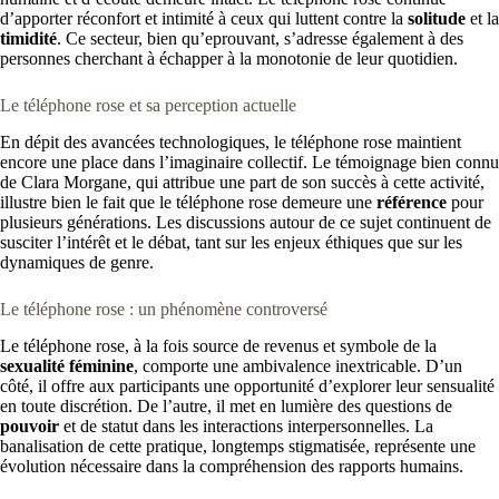
d’apporter réconfort et intimité à ceux qui luttent contre la
solitude
et la
timidité
. Ce secteur, bien qu’eprouvant, s’adresse également à des
personnes cherchant à échapper à la monotonie de leur quotidien.
Le téléphone rose et sa perception actuelle
En dépit des avancées technologiques, le téléphone rose maintient
encore une place dans l’imaginaire collectif. Le témoignage bien connu
de Clara Morgane, qui attribue une part de son succès à cette activité,
illustre bien le fait que le téléphone rose demeure une
référence
pour
plusieurs générations. Les discussions autour de ce sujet continuent de
susciter l’intérêt et le débat, tant sur les enjeux éthiques que sur les
dynamiques de genre.
Le téléphone rose : un phénomène controversé
Le téléphone rose, à la fois source de revenus et symbole de la
sexualité féminine
, comporte une ambivalence inextricable. D’un
côté, il offre aux participants une opportunité d’explorer leur sensualité
en toute discrétion. De l’autre, il met en lumière des questions de
pouvoir
et de statut dans les interactions interpersonnelles. La
banalisation de cette pratique, longtemps stigmatisée, représente une
évolution nécessaire dans la compréhension des rapports humains.