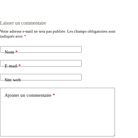
Laisser un commentaire
Votre adresse e-mail ne sera pas publiée.
Les champs obligatoires sont
indiqués avec
*
Nom
*
E-mail
*
Site web
Ajouter un commentaire
*