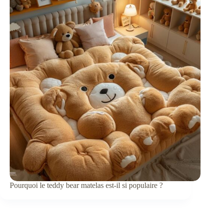
Pourquoi le teddy bear matelas est-il si populaire ?