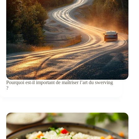
Pourquoi est-il important de maîtriser l’art du swerving
?