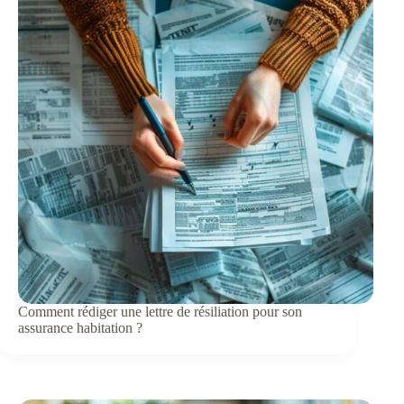
Comment rédiger une lettre de résiliation pour son
assurance habitation ?