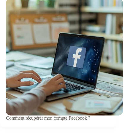
Comment récupérer mon compte Facebook ?