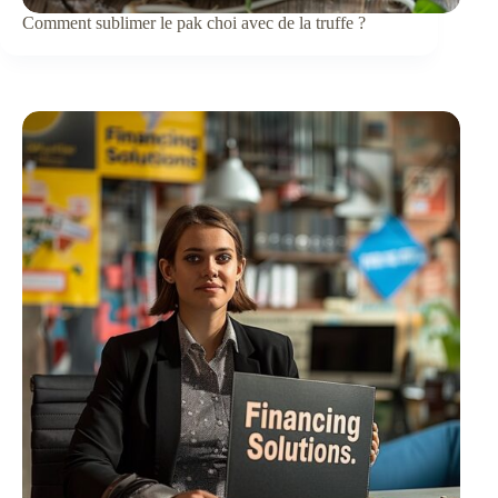
Comment sublimer le pak choi avec de la truffe ?