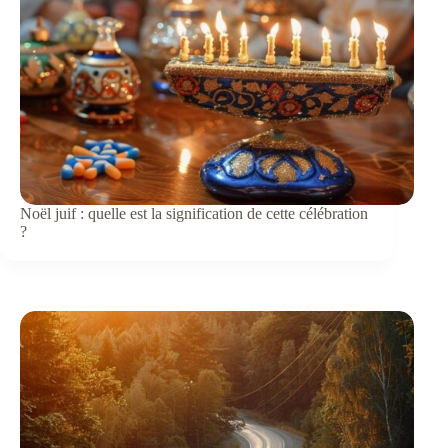
Noël juif : quelle est la signification de cette célébration
?