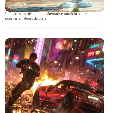
La bière sans alcool : une alternative rafraîchissante
pour les amateurs de bière ?