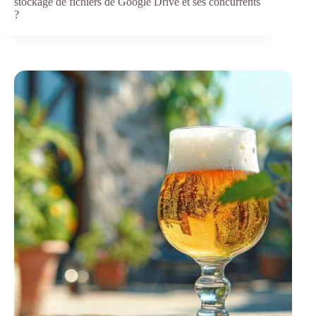
stockage de fichiers de Google Drive et ses concurrents
?