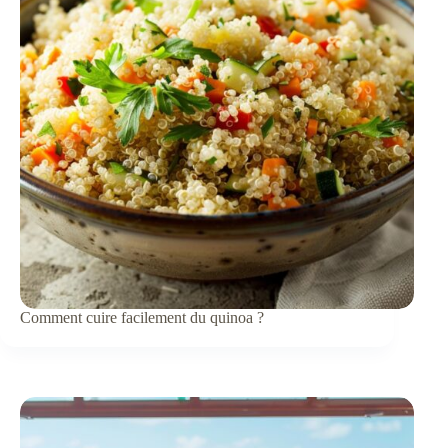
Comment cuire facilement du quinoa ?