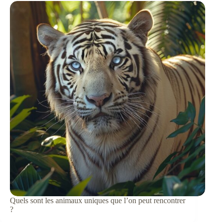
Quels sont les animaux uniques que l’on peut rencontrer
?