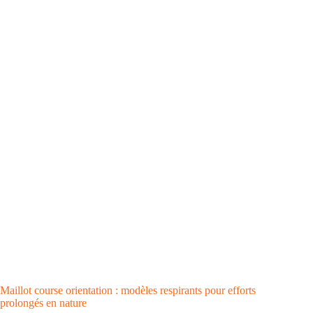
Maillot course orientation : modèles respirants pour efforts
prolongés en nature