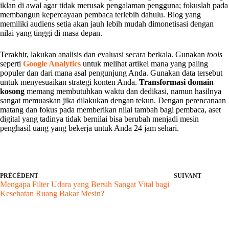
iklan di awal agar tidak merusak pengalaman pengguna; fokuslah pada
membangun kepercayaan pembaca terlebih dahulu. Blog yang
memiliki audiens setia akan jauh lebih mudah dimonetisasi dengan
nilai yang tinggi di masa depan.
Terakhir, lakukan analisis dan evaluasi secara berkala. Gunakan
tools
seperti
Google Analytics
untuk melihat artikel mana yang paling
populer dan dari mana asal pengunjung Anda. Gunakan data tersebut
untuk menyesuaikan strategi konten Anda.
Transformasi domain
kosong
memang membutuhkan waktu dan dedikasi, namun hasilnya
sangat memuaskan jika dilakukan dengan tekun. Dengan perencanaan
matang dan fokus pada memberikan nilai tambah bagi pembaca, aset
digital yang tadinya tidak bernilai bisa berubah menjadi mesin
penghasil uang yang bekerja untuk Anda 24 jam sehari.
PRÉCÉDENT
SUIVANT
Mengapa Filter Udara yang Bersih Sangat Vital bagi
Kesehatan Ruang Bakar Mesin?