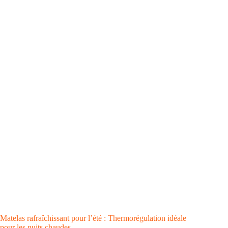
Matelas rafraîchissant pour l’été : Thermorégulation idéale
pour les nuits chaudes