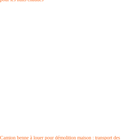
Camion benne à louer pour démolition maison : transport des