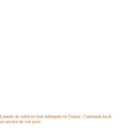
Lunette de soleil en bois fabriquée en France : l’artisanat local
au service de vos yeux