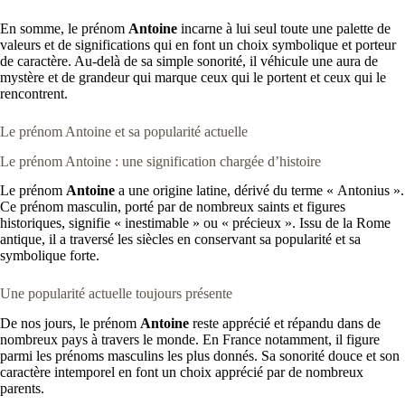
En somme, le prénom
Antoine
incarne à lui seul toute une palette de
valeurs et de significations qui en font un choix symbolique et porteur
de caractère. Au-delà de sa simple sonorité, il véhicule une aura de
mystère et de grandeur qui marque ceux qui le portent et ceux qui le
rencontrent.
Le prénom Antoine et sa popularité actuelle
Le prénom Antoine : une signification chargée d’histoire
Le prénom
Antoine
a une origine latine, dérivé du terme « Antonius ».
Ce prénom masculin, porté par de nombreux saints et figures
historiques, signifie « inestimable » ou « précieux ». Issu de la Rome
antique, il a traversé les siècles en conservant sa popularité et sa
symbolique forte.
Une popularité actuelle toujours présente
De nos jours, le prénom
Antoine
reste apprécié et répandu dans de
nombreux pays à travers le monde. En France notamment, il figure
parmi les prénoms masculins les plus donnés. Sa sonorité douce et son
caractère intemporel en font un choix apprécié par de nombreux
parents.