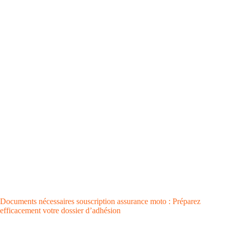
Documents nécessaires souscription assurance moto : Préparez
efficacement votre dossier d’adhésion