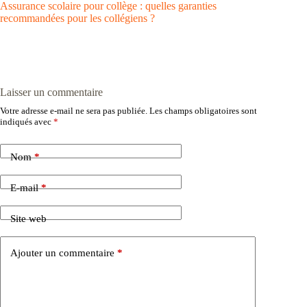
Assurance scolaire pour collège : quelles garanties
recommandées pour les collégiens ?
Laisser un commentaire
Votre adresse e-mail ne sera pas publiée.
Les champs obligatoires sont
indiqués avec
*
Nom
*
E-mail
*
Site web
Ajouter un commentaire
*