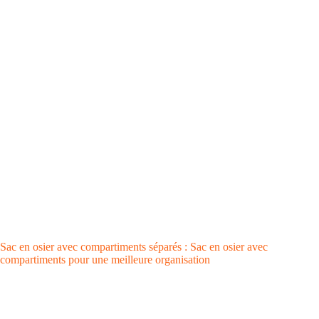
Sac en osier avec compartiments séparés : Sac en osier avec
compartiments pour une meilleure organisation