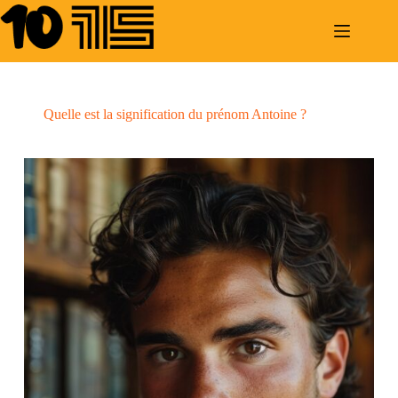
Passer
bento4d
bento4d
bento4d
bento4d
bento4d
togel lotto
togel lotto
togel lotto
togel lotto
togel lotto
togel lotto
togel lotto
togel lotto
togel lotto
togel lotto
togel lotto
togel togel
togel lotto
togel lotto
togel lotto
togel lotto
togel lotto
togel lotto
situs togel
au
contenu
Quelle est la signification du prénom Antoine ?