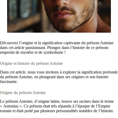
Découvrez l’origine et la signification captivante du prénom Antoine
dans cet article passionnant. Plongez dans l’histoire de ce prénom
empreint de mystère et de symbolisme !
Origine et histoire du prénom Antoine
Dans cet article, nous vous invitons à explorer la signification profonde
du prénom Antoine, en plongeant dans ses origines et son histoire
fascinante.
Origine du prénom Antoine
Le prénom Antoine, d’origine latine, trouve ses racines dans le terme
« Antonius ». Ce prénom était très répandu à l’époque de l’Empire
romain et était porté par plusieurs personnalités notables de l’histoire.