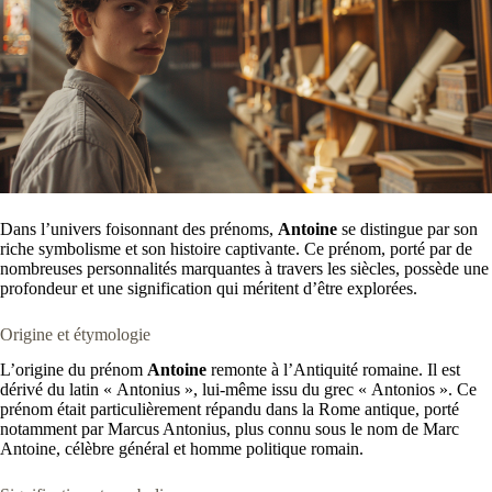
Dans l’univers foisonnant des prénoms,
Antoine
se distingue par son
riche symbolisme et son histoire captivante. Ce prénom, porté par de
nombreuses personnalités marquantes à travers les siècles, possède une
profondeur et une signification qui méritent d’être explorées.
Origine et étymologie
L’origine du prénom
Antoine
remonte à l’Antiquité romaine. Il est
dérivé du latin « Antonius », lui-même issu du grec « Antonios ». Ce
prénom était particulièrement répandu dans la Rome antique, porté
notamment par Marcus Antonius, plus connu sous le nom de Marc
Antoine, célèbre général et homme politique romain.