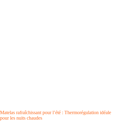
Matelas rafraîchissant pour l’été : Thermorégulation idéale
pour les nuits chaudes