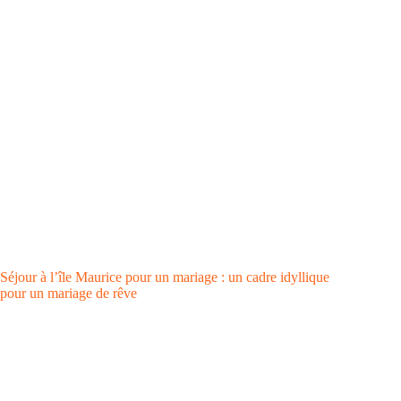
Séjour à l’île Maurice pour un mariage : un cadre idyllique
pour un mariage de rêve