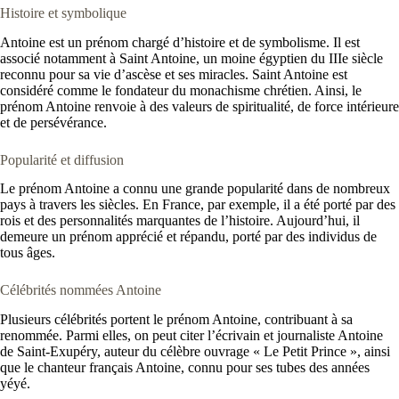
Histoire et symbolique
Antoine est un prénom chargé d’histoire et de symbolisme. Il est
associé notamment à Saint Antoine, un moine égyptien du IIIe siècle
reconnu pour sa vie d’ascèse et ses miracles. Saint Antoine est
considéré comme le fondateur du monachisme chrétien. Ainsi, le
prénom Antoine renvoie à des valeurs de spiritualité, de force intérieure
et de persévérance.
Popularité et diffusion
Le prénom Antoine a connu une grande popularité dans de nombreux
pays à travers les siècles. En France, par exemple, il a été porté par des
rois et des personnalités marquantes de l’histoire. Aujourd’hui, il
demeure un prénom apprécié et répandu, porté par des individus de
tous âges.
Célébrités nommées Antoine
Plusieurs célébrités portent le prénom Antoine, contribuant à sa
renommée. Parmi elles, on peut citer l’écrivain et journaliste Antoine
de Saint-Exupéry, auteur du célèbre ouvrage « Le Petit Prince », ainsi
que le chanteur français Antoine, connu pour ses tubes des années
yéyé.