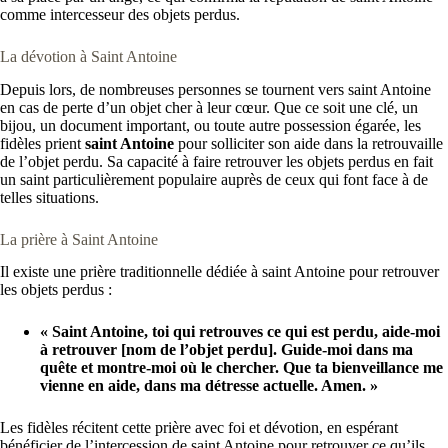
comme intercesseur des objets perdus.
La dévotion à Saint Antoine
Depuis lors, de nombreuses personnes se tournent vers saint Antoine
en cas de perte d’un objet cher à leur cœur. Que ce soit une clé, un
bijou, un document important, ou toute autre possession égarée, les
fidèles prient
saint Antoine
pour solliciter son aide dans la retrouvaille
de l’objet perdu. Sa capacité à faire retrouver les objets perdus en fait
un saint particulièrement populaire auprès de ceux qui font face à de
telles situations.
La prière à Saint Antoine
Il existe une prière traditionnelle dédiée à saint Antoine pour retrouver
les objets perdus :
« Saint Antoine, toi qui retrouves ce qui est perdu, aide-moi
à retrouver [nom de l’objet perdu]. Guide-moi dans ma
quête et montre-moi où le chercher. Que ta bienveillance me
vienne en aide, dans ma détresse actuelle. Amen. »
Les fidèles récitent cette prière avec foi et dévotion, en espérant
bénéficier de l’intercession de saint Antoine pour retrouver ce qu’ils