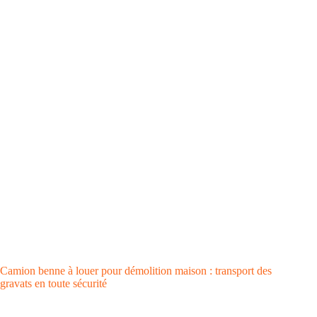
Camion benne à louer pour démolition maison : transport des
gravats en toute sécurité