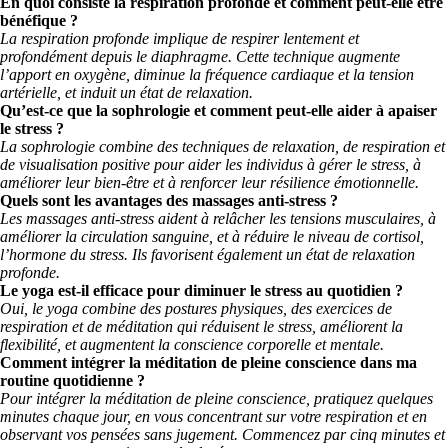
En quoi consiste la respiration profonde et comment peut-elle être
bénéfique ?
La respiration profonde implique de respirer lentement et
profondément depuis le diaphragme. Cette technique augmente
l’apport en oxygène, diminue la fréquence cardiaque et la tension
artérielle, et induit un état de relaxation.
Qu’est-ce que la sophrologie et comment peut-elle aider à apaiser
le stress ?
La sophrologie combine des techniques de relaxation, de respiration et
de visualisation positive pour aider les individus à gérer le stress, à
améliorer leur bien-être et à renforcer leur résilience émotionnelle.
Quels sont les avantages des massages anti-stress ?
Les massages anti-stress aident à relâcher les tensions musculaires, à
améliorer la circulation sanguine, et à réduire le niveau de cortisol,
l’hormone du stress. Ils favorisent également un état de relaxation
profonde.
Le yoga est-il efficace pour diminuer le stress au quotidien ?
Oui, le yoga combine des postures physiques, des exercices de
respiration et de méditation qui réduisent le stress, améliorent la
flexibilité, et augmentent la conscience corporelle et mentale.
Comment intégrer la méditation de pleine conscience dans ma
routine quotidienne ?
Pour intégrer la méditation de pleine conscience, pratiquez quelques
minutes chaque jour, en vous concentrant sur votre respiration et en
observant vos pensées sans jugement. Commencez par cinq minutes et