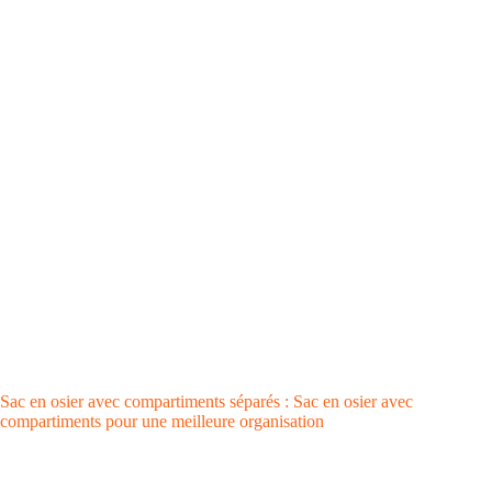
Sac en osier avec compartiments séparés : Sac en osier avec
compartiments pour une meilleure organisation