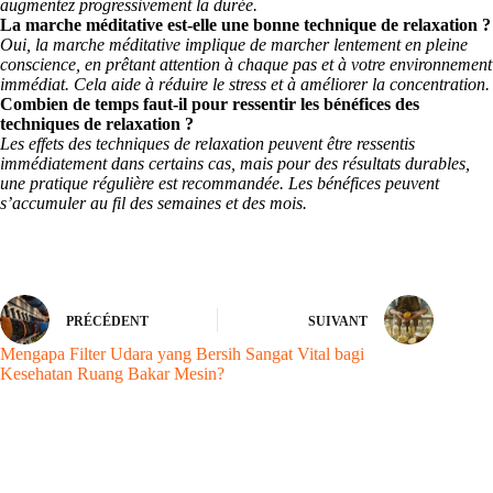
augmentez progressivement la durée.
La marche méditative est-elle une bonne technique de relaxation ?
Oui, la marche méditative implique de marcher lentement en pleine
conscience, en prêtant attention à chaque pas et à votre environnement
immédiat. Cela aide à réduire le stress et à améliorer la concentration.
Combien de temps faut-il pour ressentir les bénéfices des
techniques de relaxation ?
Les effets des techniques de relaxation peuvent être ressentis
immédiatement dans certains cas, mais pour des résultats durables,
une pratique régulière est recommandée. Les bénéfices peuvent
s’accumuler au fil des semaines et des mois.
PRÉCÉDENT
SUIVANT
Mengapa Filter Udara yang Bersih Sangat Vital bagi
Kesehatan Ruang Bakar Mesin?