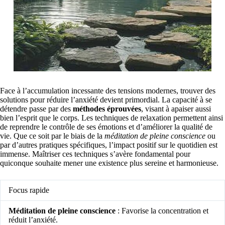
Face à l’accumulation incessante des tensions modernes, trouver des
solutions pour réduire l’anxiété devient primordial. La capacité à se
détendre passe par des
méthodes éprouvées
, visant à apaiser aussi
bien l’esprit que le corps. Les techniques de relaxation permettent ainsi
de reprendre le contrôle de ses émotions et d’améliorer la qualité de
vie. Que ce soit par le biais de la
méditation de pleine conscience
ou
par d’autres pratiques spécifiques, l’impact positif sur le quotidien est
immense. Maîtriser ces techniques s’avère fondamental pour
quiconque souhaite mener une existence plus sereine et harmonieuse.
Focus rapide
Méditation de pleine conscience
: Favorise la concentration et
réduit l’anxiété.