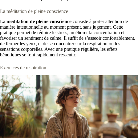
La méditation de pleine conscience
La
méditation de pleine conscience
consiste à porter attention de
manière intentionnelle au moment présent, sans jugement. Cette
pratique permet de réduire le stress, améliorer la concentration et
favoriser un sentiment de calme. Il suffit de s’asseoir confortablement,
de fermer les yeux, et de se concentrer sur la respiration ou les
sensations corporelles. Avec une pratique régulière, les effets
bénéfiques se font rapidement ressentir.
Exercices de respiration