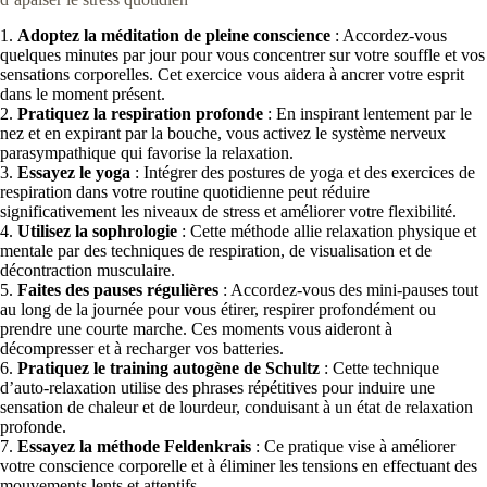
1.
Adoptez la méditation de pleine conscience
: Accordez-vous
quelques minutes par jour pour vous concentrer sur votre souffle et vos
sensations corporelles. Cet exercice vous aidera à ancrer votre esprit
dans le moment présent.
2.
Pratiquez la respiration profonde
: En inspirant lentement par le
nez et en expirant par la bouche, vous activez le système nerveux
parasympathique qui favorise la relaxation.
3.
Essayez le yoga
: Intégrer des postures de yoga et des exercices de
respiration dans votre routine quotidienne peut réduire
significativement les niveaux de stress et améliorer votre flexibilité.
4.
Utilisez la sophrologie
: Cette méthode allie relaxation physique et
mentale par des techniques de respiration, de visualisation et de
décontraction musculaire.
5.
Faites des pauses régulières
: Accordez-vous des mini-pauses tout
au long de la journée pour vous étirer, respirer profondément ou
prendre une courte marche. Ces moments vous aideront à
décompresser et à recharger vos batteries.
6.
Pratiquez le training autogène de Schultz
: Cette technique
d’auto-relaxation utilise des phrases répétitives pour induire une
sensation de chaleur et de lourdeur, conduisant à un état de relaxation
profonde.
7.
Essayez la méthode Feldenkrais
: Ce pratique vise à améliorer
votre conscience corporelle et à éliminer les tensions en effectuant des
mouvements lents et attentifs.