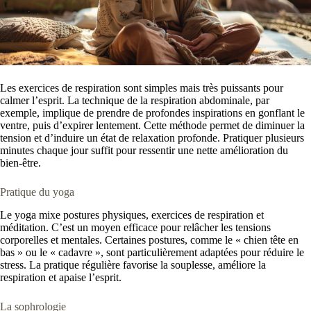
Les exercices de respiration sont simples mais très puissants pour
calmer l’esprit. La technique de la respiration abdominale, par
exemple, implique de prendre de profondes inspirations en gonflant le
ventre, puis d’expirer lentement. Cette méthode permet de diminuer la
tension et d’induire un état de relaxation profonde. Pratiquer plusieurs
minutes chaque jour suffit pour ressentir une nette amélioration du
bien-être.
Pratique du yoga
Le yoga mixe postures physiques, exercices de respiration et
méditation. C’est un moyen efficace pour relâcher les tensions
corporelles et mentales. Certaines postures, comme le « chien tête en
bas » ou le « cadavre », sont particulièrement adaptées pour réduire le
stress. La pratique régulière favorise la souplesse, améliore la
respiration et apaise l’esprit.
La sophrologie