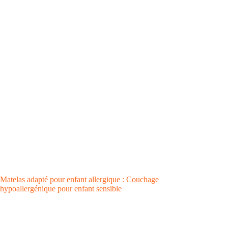
Matelas adapté pour enfant allergique : Couchage
hypoallergénique pour enfant sensible