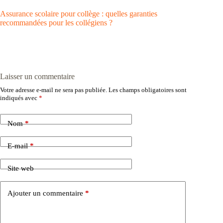
Assurance scolaire pour collège : quelles garanties
recommandées pour les collégiens ?
Laisser un commentaire
Votre adresse e-mail ne sera pas publiée.
Les champs obligatoires sont
indiqués avec
*
Nom
*
E-mail
*
Site web
Ajouter un commentaire
*