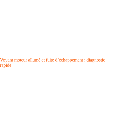
Voyant moteur allumé et fuite d’échappement : diagnostic
rapide