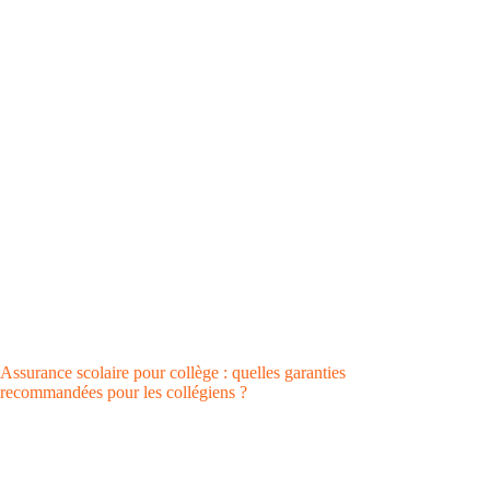
Assurance scolaire pour collège : quelles garanties
recommandées pour les collégiens ?