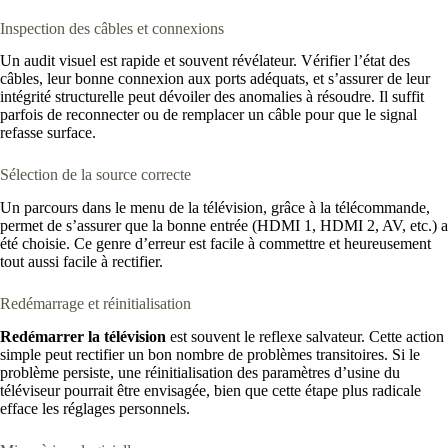
Inspection des câbles et connexions
Un audit visuel est rapide et souvent révélateur. Vérifier l’état des
câbles, leur bonne connexion aux ports adéquats, et s’assurer de leur
intégrité structurelle peut dévoiler des anomalies à résoudre. Il suffit
parfois de reconnecter ou de remplacer un câble pour que le signal
refasse surface.
Sélection de la source correcte
Un parcours dans le menu de la télévision, grâce à la télécommande,
permet de s’assurer que la bonne entrée (HDMI 1, HDMI 2, AV, etc.) a
été choisie. Ce genre d’erreur est facile à commettre et heureusement
tout aussi facile à rectifier.
Redémarrage et réinitialisation
Redémarrer la télévision
est souvent le reflexe salvateur. Cette action
simple peut rectifier un bon nombre de problèmes transitoires. Si le
problème persiste, une réinitialisation des paramètres d’usine du
téléviseur pourrait être envisagée, bien que cette étape plus radicale
efface les réglages personnels.