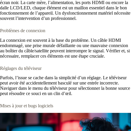
écran noir. La carte mère, l’alimentation, les ports HDMI ou encore la
dalle LCD/LED, chaque élément est un maillon essentiel dans le bon
fonctionnement de l’appareil. Un dysfonctionnement matériel nécessite
souvent l’intervention d’un professionnel.
Problèmes de connexion
La connexion est souvent à la base du problème. Un câble HDMI
endommagé, une prise murale défaillante ou une mauvaise connexion
au boîtier du câble/satellite peuvent interrompre le signal. Vérifier et, si
nécessaire, remplacer ces éléments est une étape cruciale.
Réglages du téléviseur
Parfois, l’issue se cache dans la simplicité d’un réglage. Le téléviseur
peut avoir été accidentellement basculé sur une entrée incorrecte.
Naviguer dans le menu du téléviseur pour sélectionner la bonne source
peut résoudre ce souci en un clin d’œil.
Mises à jour et bugs logiciels