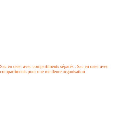
Sac en osier avec compartiments séparés : Sac en osier avec
compartiments pour une meilleure organisation