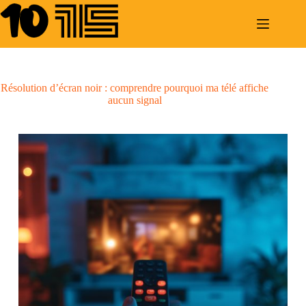
Passer
toto togel
slot rtp gacor
toto togel
togel lotto
togel lotto
togel lotto
togel lotto
togel lotto
togel lotto
togel lotto
togel lotto
togel lotto
togel lotto
togel lotto
togel togel
togel lotto
togel lotto
togel lotto
togel lotto
togel lotto
togel lotto
situs gacor
toto slot
situs toto
rtp slot
au
contenu
Résolution d’écran noir : comprendre pourquoi ma télé affiche
aucun signal