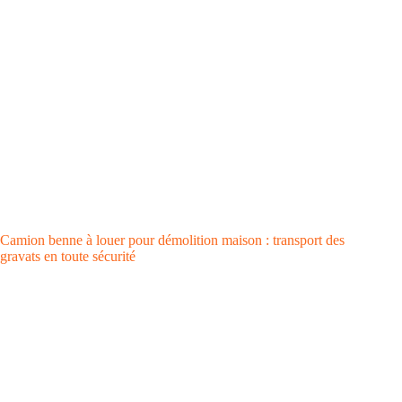
Camion benne à louer pour démolition maison : transport des
gravats en toute sécurité