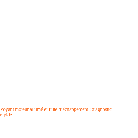
Voyant moteur allumé et fuite d’échappement : diagnostic
rapide