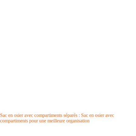
Sac en osier avec compartiments séparés : Sac en osier avec
compartiments pour une meilleure organisation