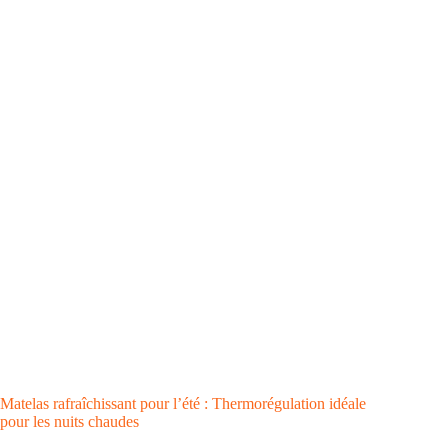
Matelas rafraîchissant pour l’été : Thermorégulation idéale
pour les nuits chaudes