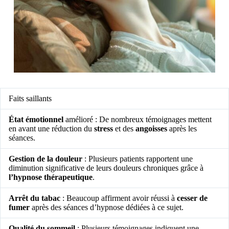
Faits saillants
État émotionnel
amélioré : De nombreux témoignages mettent
en avant une réduction du
stress
et des
angoisses
après les
séances.
Gestion de la douleur
: Plusieurs patients rapportent une
diminution significative de leurs douleurs chroniques grâce à
l’hypnose thérapeutique
.
Arrêt du tabac
: Beaucoup affirment avoir réussi à
cesser de
fumer
après des séances d’hypnose dédiées à ce sujet.
Qualité du sommeil
: Plusieurs témoignages indiquent une