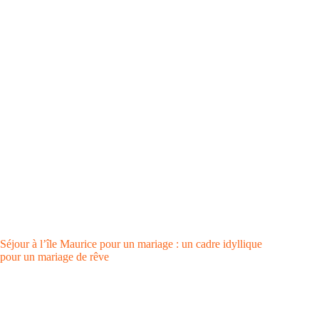
Séjour à l’île Maurice pour un mariage : un cadre idyllique
pour un mariage de rêve