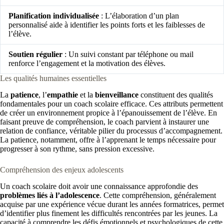
Planification individualisée
: L’élaboration d’un plan
personnalisé aide à identifier les points forts et les faiblesses de
l’élève.
Soutien régulier
: Un suivi constant par téléphone ou mail
renforce l’engagement et la motivation des élèves.
Les qualités humaines essentielles
La
patience
, l’
empathie
et la
bienveillance
constituent des qualités
fondamentales pour un coach scolaire efficace. Ces attributs permettent
de créer un environnement propice à l’épanouissement de l’élève. En
faisant preuve de compréhension, le coach parvient à instaurer une
relation de confiance, véritable pilier du processus d’accompagnement.
La patience, notamment, offre à l’apprenant le temps nécessaire pour
progresser à son rythme, sans pression excessive.
Compréhension des enjeux adolescents
Un coach scolaire doit avoir une connaissance approfondie des
problèmes liés à l’adolescence
. Cette compréhension, généralement
acquise par une expérience vécue durant les années formatrices, permet
d’identifier plus finement les difficultés rencontrées par les jeunes. La
capacité à comprendre les défis émotionnels et psychologiques de cette