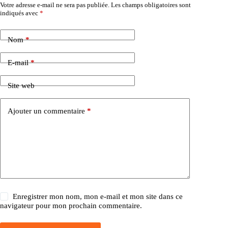
Votre adresse e-mail ne sera pas publiée.
Les champs obligatoires sont
indiqués avec
*
Nom
*
E-mail
*
Site web
Ajouter un commentaire
*
Enregistrer mon nom, mon e-mail et mon site dans ce
navigateur pour mon prochain commentaire.