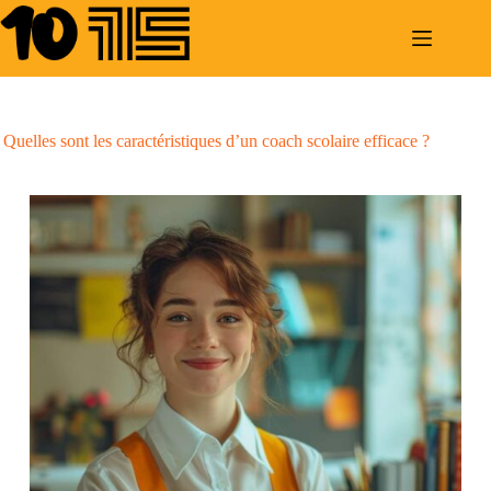
Passer
https://theantiguaguide.com/food-drink/
sydney night
situs togel online
bento4d
bento4d
togel online
bento4d
bento4d
bento4d
bento4d
bento4d
bento4d
bento4d
bento4d
bento4d
bento4d
bento4d
bento4d
bento4d
bento4d
bento4d
bento4d
bento4d
bento4d
bento4d
bento4d
bento4d
bento4d
bento4d
bento4d
bento4d
bento4d
bento4d
slot gacor hari ini
bento4d
bento4d
bento4d
bento4d
bento4d
bento4d
bento4d
bento4d
bento4d
bento4d
bento4d
bento4d
bandar togel
bento4d
slot gacor hari ini
togel online
bento4d
bento4d
bento4d
togel online
thepubtheatre
bento4d
bento4d
toto togel
toto togel
toto togel
togel 4d
toto togel
toto togel
toto togel
slot online
toto togel
slot online
slot thailand
slot online
toto togel
link slot resmi
slot online
toto togel
toto togel
toto togel
toto togel
link gacor
toto togel
toto togel
toto togel
togel lotto
togel lotto
togel lotto
togel lotto
togel lotto
togel lotto
togel lotto
togel lotto
togel lotto
togel lotto
togel lotto
togel togel
togel lotto
togel lotto
togel lotto
togel lotto
togel lotto
togel lotto
situs toto
slot gacor
toto slot
link slot
toto slot
situs togel
slot gacor
toto slot
situs toto
situs toto
situs togel
situs toto
slot gacor
toto slot
toto slot
toto slot
situs togel
situs slot resmi
link slot
link slot
situs togel
situs toto
toto slot
situs togel
situs togel
slot gacor
situs togel
link slot
situs gacor
situs toto
situs togel
situs toto
situs togel
situs toto
situs toto
slot gacor
toto slot
link slot
situs togel
situs togel
situs gacor
toto slot
toto slot
slot 4d
slot 4d
situs toto
situs togel
togel resmi
situs togel
situs toto
situs toto
situs toto
link alternatif
situs togel
situs toto
situs toto
link slot
toto slot
situs gacor
situs togel
situs toto
slot gacor
link slot
situs togel
situs toto
situs toto
situs toto
situs togel
link slot
link slot
link slot
toto slot
toto
slot resmi
situs slot
situs slot
situs slot
situs slot
situs slot
slot resmi
situs slot
situs slot
rtp slot
situs slot
rtp slot
slot resmi
situs slot
situs slot
situs slot
situs slot
slot resmi
rtp slot
situs slot
slot resmi
slot resmi
slot resmi
slot resmi
situs slot
au
contenu
Quelles sont les caractéristiques d’un coach scolaire efficace ?