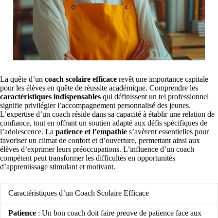
La quête d’un
coach scolaire efficace
revêt une importance capitale
pour les élèves en quête de réussite académique. Comprendre les
caractéristiques indispensables
qui définissent un tel professionnel
signifie privilégier l’accompagnement personnalisé des jeunes.
L’expertise d’un coach réside dans sa capacité à établir une relation de
confiance, tout en offrant un soutien adapté aux défis spécifiques de
l’adolescence. La
patience et l’empathie
s’avèrent essentielles pour
favoriser un climat de confort et d’ouverture, permettant ainsi aux
élèves d’exprimer leurs préoccupations. L’influence d’un coach
compétent peut transformer les difficultés en opportunités
d’apprentissage stimulant et motivant.
Caractéristiques d’un Coach Scolaire Efficace
Patience
: Un bon coach doit faire preuve de patience face aux