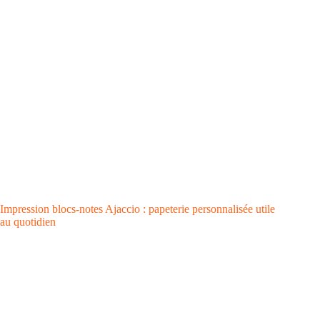
Impression blocs-notes Ajaccio : papeterie personnalisée utile
au quotidien