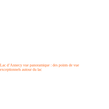
Lac d’Annecy vue panoramique : des points de vue
exceptionnels autour du lac