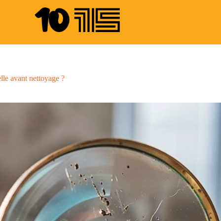
elle avant nettoyage ?