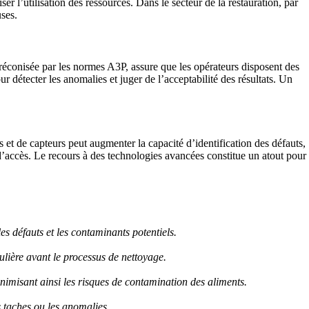
r l’utilisation des ressources. Dans le secteur de la restauration, par
ses.
 préconisée par les normes A3P, assure que les opérateurs disposent des
 détecter les anomalies et juger de l’acceptabilité des résultats. Un
 et de capteurs peut augmenter la capacité d’identification des défauts,
d’accès. Le recours à des technologies avancées constitue un atout pour
es défauts et les contaminants potentiels.
culière avant le processus de nettoyage.
imisant ainsi les risques de contamination des aliments.
es taches ou les anomalies.