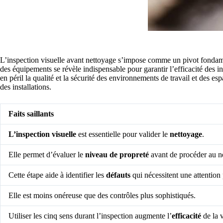
L’inspection visuelle avant nettoyage s’impose comme un pivot fondame
des équipements se révèle indispensable pour garantir l’efficacité des i
en péril la qualité et la sécurité des environnements de travail et des e
des installations.
Faits saillants
L’inspection visuelle
est essentielle pour valider le
nettoyage
.
Elle permet d’évaluer le
niveau de propreté
avant de procéder au n
Cette étape aide à identifier les
défauts
qui nécessitent une attention 
Elle est moins onéreuse que des contrôles plus sophistiqués.
Utiliser les cinq sens durant l’inspection augmente l’
efficacité
de la v