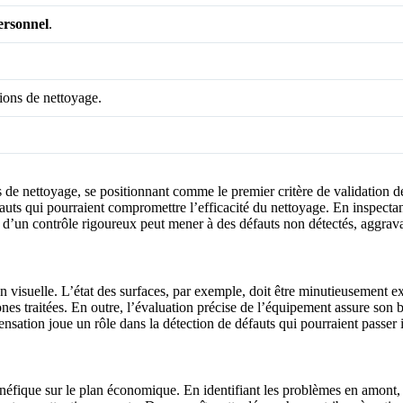
ersonnel
.
ions de nettoyage.
de nettoyage, se positionnant comme le premier critère de validation de
auts qui pourraient compromettre l’efficacité du nettoyage. En inspectant
d’un contrôle rigoureux peut mener à des défauts non détectés, aggravant
on visuelle. L’état des surfaces, par exemple, doit être minutieusement 
 zones traitées. En outre, l’évaluation précise de l’équipement assure s
ensation joue un rôle dans la détection de défauts qui pourraient passer
fique sur le plan économique. En identifiant les problèmes en amont, les