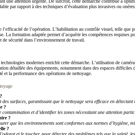
t une attention urgente. De surcroît, cette démarche contribue à optimise
ble par rapport à des techniques d’évaluation plus invasives ou onéreu
’efficacité de l’opération. L’habilitation au contrôle visuel, telle que
se. La formation adaptée permet d’acquérir les compétences requises pour
t de sécurité dans l’environnement de travail.
s technologies modernes enrichit cette démarche. L’utilisation de caméras
uation détaillée des équipements, notamment dans des espaces difficiles 
ité et la performance des opérations de nettoyage.
ttoyage
 ?
t des surfaces, garantissant que le nettoyage sera efficace en détectant l
ge ?
e contamination et d’identifier les zones nécessitant une attention parti
aire ?
ssurer que les environnements sont conformes aux normes d’hygiène, min
lle ?
l’odorat et le toucher, pour détecter des problèmes tels que la saleté, l