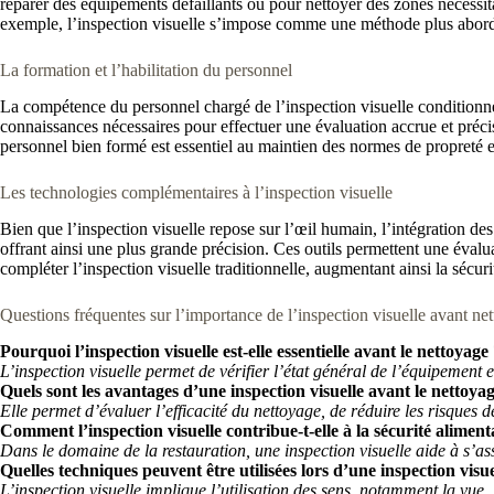
réparer des équipements défaillants ou pour nettoyer des zones nécessitan
exemple, l’inspection visuelle s’impose comme une méthode plus aborda
La formation et l’habilitation du personnel
La compétence du personnel chargé de l’inspection visuelle conditionne l
connaissances nécessaires pour effectuer une évaluation accrue et préci
personnel bien formé est essentiel au maintien des normes de propreté e
Les technologies complémentaires à l’inspection visuelle
Bien que l’inspection visuelle repose sur l’œil humain, l’intégration de
offrant ainsi une plus grande précision. Ces outils permettent une éval
compléter l’inspection visuelle traditionnelle, augmentant ainsi la sécur
Questions fréquentes sur l’importance de l’inspection visuelle avant ne
Pourquoi l’inspection visuelle est-elle essentielle avant le nettoyage
L’inspection visuelle permet de vérifier l’état général de l’équipement e
Quels sont les avantages d’une inspection visuelle avant le nettoya
Elle permet d’évaluer l’efficacité du nettoyage, de réduire les risques d
Comment l’inspection visuelle contribue-t-elle à la sécurité aliment
Dans le domaine de la restauration, une inspection visuelle aide à s’a
Quelles techniques peuvent être utilisées lors d’une inspection visue
L’inspection visuelle implique l’utilisation des sens, notamment la vue, 