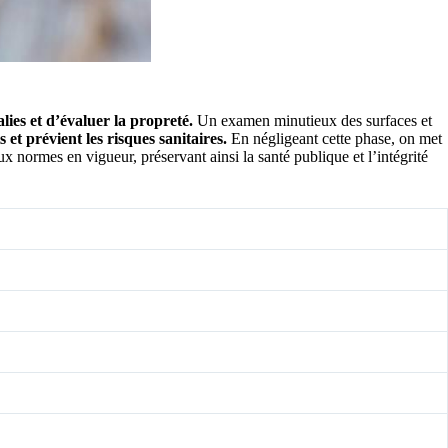
lies et d’évaluer la propreté.
Un examen minutieux des surfaces et
 et prévient les risques sanitaires.
En négligeant cette phase, on met
ux normes en vigueur, préservant ainsi la santé publique et l’intégrité