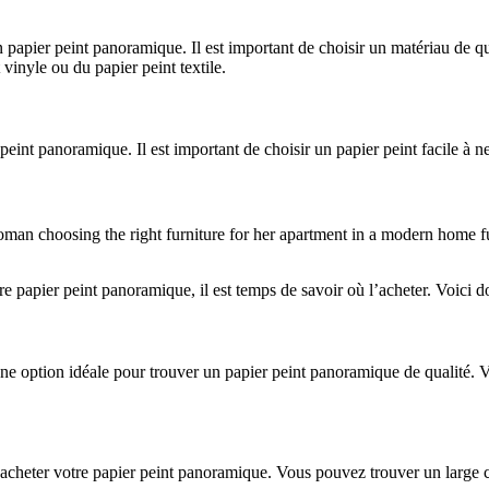
n papier peint panoramique. Il est important de choisir un matériau de qu
 vinyle ou du papier peint textile.
eint panoramique. Il est important de choisir un papier peint facile à net
man choosing the right furniture for her apartment in a modern home fu
re papier peint panoramique, il est temps de savoir où l’acheter. Voici 
t une option idéale pour trouver un papier peint panoramique de qualité
r acheter votre papier peint panoramique. Vous pouvez trouver un large