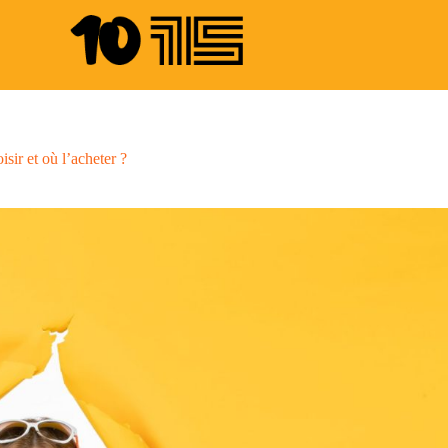
sir et où l’acheter ?