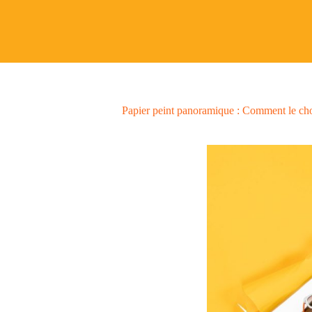
Passer
au
contenu
Papier peint panoramique : Comment le choi