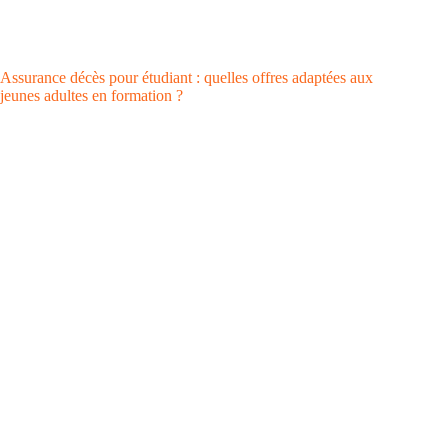
Assurance décès pour étudiant : quelles offres adaptées aux
jeunes adultes en formation ?