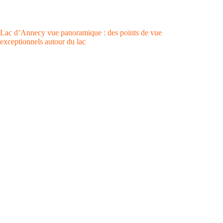
Lac d’Annecy vue panoramique : des points de vue
exceptionnels autour du lac