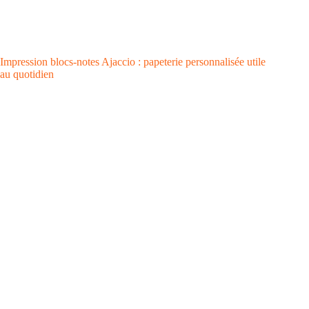
Impression blocs-notes Ajaccio : papeterie personnalisée utile
au quotidien