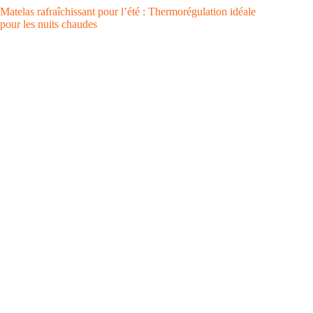
Matelas rafraîchissant pour l’été : Thermorégulation idéale
pour les nuits chaudes