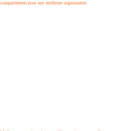
compartiments pour une meilleure organisation