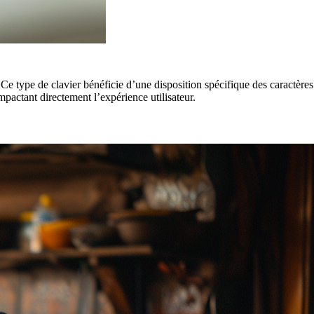
Ce type de clavier bénéficie d’une disposition spécifique des caractères
mpactant directement l’expérience utilisateur.