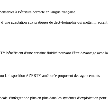
spensables à l’écriture correcte en langue française.
te d’une adaptation aux pratiques de dactylographie qui mettent l’accent
ERTY bénéficient d’une certaine fluidité pouvant l’être davantage avec la
PO ou la disposition AZERTY améliorée proposent des agencements
vocale s’intègrent de plus en plus dans les systèmes d’exploitation pour