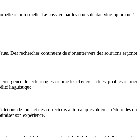
melle ou informelle. Le passage par les cours de dactylographie ou l’us
auts. Des recherches continuent de s’orienter vers des solutions ergon
’émergence de technologies comme les claviers tactiles, pliables ou mêm
lité linguistique.
rédictions de mots et des correcteurs automatiques aident à réduire les err
optimiser son expérience.