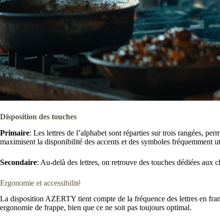
Disposition des touches
Primaire
: Les lettres de l’alphabet sont réparties sur trois rangées, p
maximisent la disponibilité des accents et des symboles fréquemment uti
Secondaire
: Au-delà des lettres, on retrouve des touches dédiées aux ch
Ergonomie et accessibilité
La disposition AZERTY tient compte de la fréquence des lettres en franç
ergonomie de frappe, bien que ce ne soit pas toujours optimal.