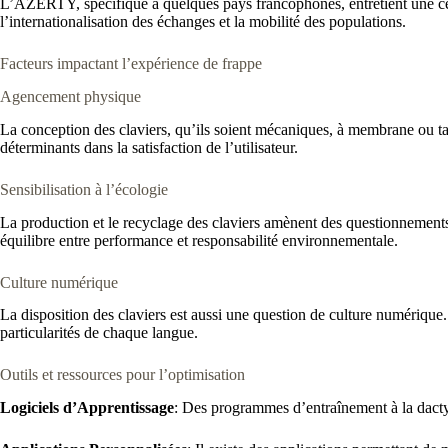
L’AZERTY, spécifique à quelques pays francophones, entretient une cert
l’internationalisation des échanges et la mobilité des populations.
Facteurs impactant l’expérience de frappe
Agencement physique
La conception des claviers, qu’ils soient mécaniques, à membrane ou tacti
déterminants dans la satisfaction de l’utilisateur.
Sensibilisation à l’écologie
La production et le recyclage des claviers amènent des questionnements
équilibre entre performance et responsabilité environnementale.
Culture numérique
La disposition des claviers est aussi une question de culture numérique.
particularités de chaque langue.
Outils et ressources pour l’optimisation
Logiciels d’Apprentissage
: Des programmes d’entraînement à la dactylo