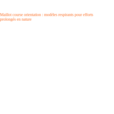
Maillot course orientation : modèles respirants pour efforts
prolongés en nature