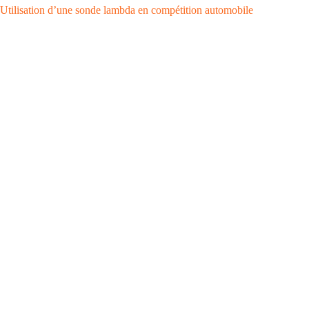
Utilisation d’une sonde lambda en compétition automobile