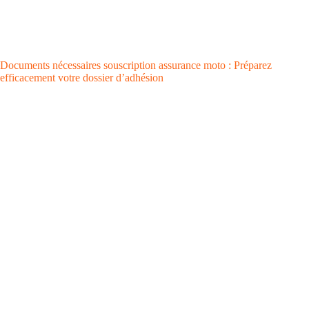
Documents nécessaires souscription assurance moto : Préparez
efficacement votre dossier d’adhésion