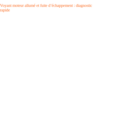
Voyant moteur allumé et fuite d’échappement : diagnostic
rapide