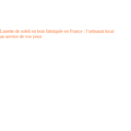
Lunette de soleil en bois fabriquée en France : l’artisanat local
au service de vos yeux