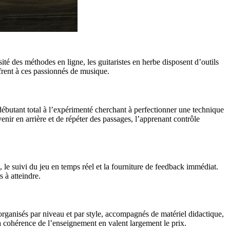
ité des méthodes en ligne, les guitaristes en herbe disposent d’outils
frent à ces passionnés de musique.
débutant total à l’expérimenté cherchant à perfectionner une technique
enir en arrière et de répéter des passages, l’apprenant contrôle
e, le suivi du jeu en temps réel et la fourniture de feedback immédiat.
 à atteindre.
rganisés par niveau et par style, accompagnés de matériel didactique,
a cohérence de l’enseignement en valent largement le prix.