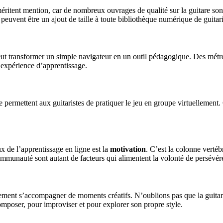
ritent mention, car de nombreux ouvrages de qualité sur la guitare son
euvent être un ajout de taille à toute bibliothèque numérique de guitari
eut transformer un simple navigateur en un outil pédagogique. Des mé
l’expérience d’apprentissage.
e permettent aux guitaristes de pratiquer le jeu en groupe virtuellement.
x de l’apprentissage en ligne est la
motivation
. C’est la colonne vertéb
communauté sont autant de facteurs qui alimentent la volonté de persévére
alement s’accompagner de moments créatifs. N’oublions pas que la guitar
omposer, pour improviser et pour explorer son propre style.