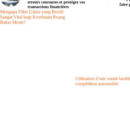
erreurs courantes et protégez vos
faire 
transactions financières
Mengapa Filter Udara yang Bersih
Sangat Vital bagi Kesehatan Ruang
Bakar Mesin?
Utilisation d’une sonde lamb
compétition automobile