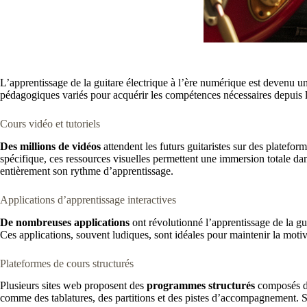
L’apprentissage de la guitare électrique à l’ère numérique est devenu une
pédagogiques variés pour acquérir les compétences nécessaires depuis l
Cours vidéo et tutoriels
Des millions de vidéos
attendent les futurs guitaristes sur des platef
spécifique, ces ressources visuelles permettent une immersion totale dans
entièrement son rythme d’apprentissage.
Applications d’apprentissage interactives
De nombreuses applications
ont révolutionné l’apprentissage de la gui
Ces applications, souvent ludiques, sont idéales pour maintenir la motiva
Plateformes de cours structurés
Plusieurs sites web proposent des
programmes structurés
composés de
comme des tablatures, des partitions et des pistes d’accompagnement. So