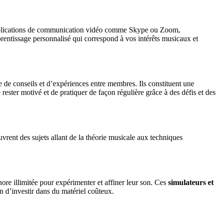
applications de communication vidéo comme Skype ou Zoom,
pprentissage personnalisé qui correspond à vos intérêts musicaux et
e de conseils et d’expériences entre membres. Ils constituent une
ester motivé et de pratiquer de façon régulière grâce à des défis et des
ouvrent des sujets allant de la théorie musicale aux techniques
nore illimitée pour expérimenter et affiner leur son. Ces
simulateurs et
n d’investir dans du matériel coûteux.