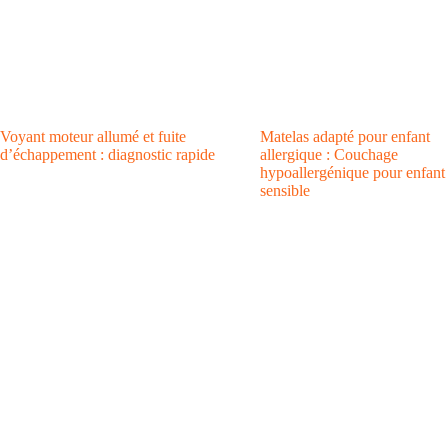
Voyant moteur allumé et fuite
Matelas adapté pour enfant
d’échappement : diagnostic rapide
allergique : Couchage
hypoallergénique pour enfant
sensible