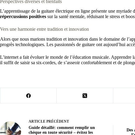
Perspectives diverses et bienfaits
L’apprentissage de la guitare électrique en ligne présente une myriade d
répercussions positives
sur la santé mentale, réduisant le stress et boos
Vers une harmonie entre tradition et innovation
Alors que nous marions tradition et innovation dans le domaine de l’app
progrès technologiques. Les passionnés de guitare ont aujourd’hui accès
L’internet a fait évoluer le monde de l’éducation musicale. Apprendre la
il suffit de saisir sa six-cordes, de s’asseoir confortablement et de plo
ARTICLE
PRÉCÉDENT
Guide détaillé: comment remplir un
Des 
chèque en toute sécurité – évitez les
l’