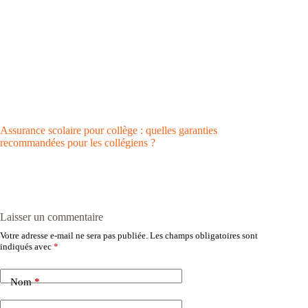
Assurance scolaire pour collège : quelles garanties
recommandées pour les collégiens ?
Laisser un commentaire
Votre adresse e-mail ne sera pas publiée.
Les champs obligatoires sont
indiqués avec
*
Nom
*