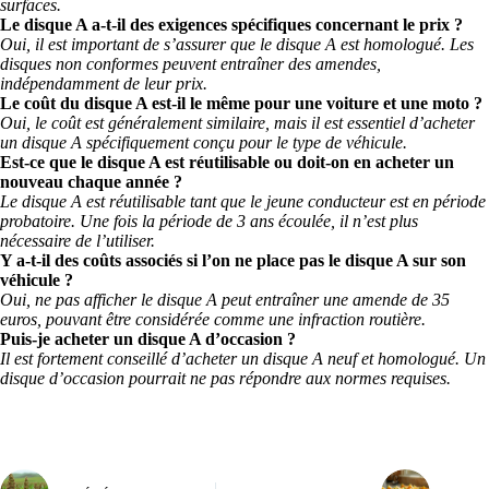
surfaces.
Le disque A a-t-il des exigences spécifiques concernant le prix ?
Oui, il est important de s’assurer que le disque A est homologué. Les
disques non conformes peuvent entraîner des amendes,
indépendamment de leur prix.
Le coût du disque A est-il le même pour une voiture et une moto ?
Oui, le coût est généralement similaire, mais il est essentiel d’acheter
un disque A spécifiquement conçu pour le type de véhicule.
Est-ce que le disque A est réutilisable ou doit-on en acheter un
nouveau chaque année ?
Le disque A est réutilisable tant que le jeune conducteur est en période
probatoire. Une fois la période de 3 ans écoulée, il n’est plus
nécessaire de l’utiliser.
Y a-t-il des coûts associés si l’on ne place pas le disque A sur son
véhicule ?
Oui, ne pas afficher le disque A peut entraîner une amende de 35
euros, pouvant être considérée comme une infraction routière.
Puis-je acheter un disque A d’occasion ?
Il est fortement conseillé d’acheter un disque A neuf et homologué. Un
disque d’occasion pourrait ne pas répondre aux normes requises.