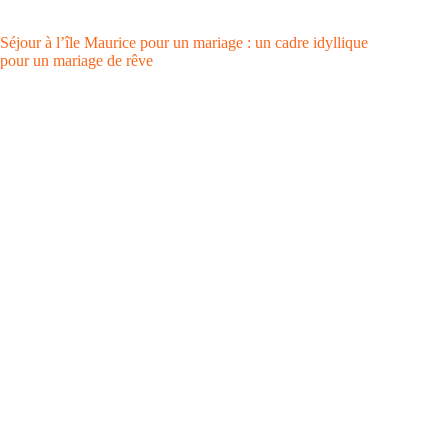
Séjour à l’île Maurice pour un mariage : un cadre idyllique
pour un mariage de rêve