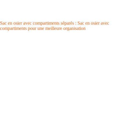
Sac en osier avec compartiments séparés : Sac en osier avec
compartiments pour une meilleure organisation