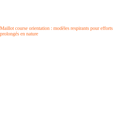
Maillot course orientation : modèles respirants pour efforts
prolongés en nature