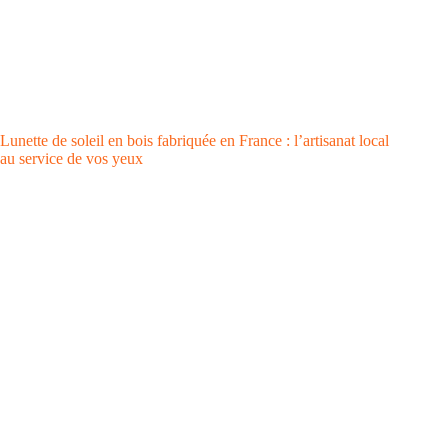
Lunette de soleil en bois fabriquée en France : l’artisanat local
au service de vos yeux