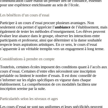
communication claire établit un premier lien de confiance, essentiel
pour une expérience enrichissante au sein de l’école.
Les bénéfices d’un cours d’essai
Participer à un cours d’essai procure plusieurs avantages. Non
seulement cela permet d’apprécier l’
ambiance
de l’établissement, mais
également de tester les méthodes d’enseignement. Les élèves peuvent
évaluer leur aisance dans le groupe, observer les interactions entre
participants et professeur, ainsi que déterminer si la danse souhaitée
respecte leurs aspirations artistiques. En ce sens, le cours d’essai
s’apparente à un véritable tremplin vers un engagement à long terme.
Considérations à prendre en compte
Toutefois, certaines écoles imposent des conditions quant à l’accès aux
cours d’essai. Certaines d’entre elles nécessitent une inscription
préalable ou limitent le nombre d’essais. Il est donc conseillé de
s’informer sur les règles spécifiques en vigueur dans chaque
établissement. La compréhension de ces modalités facilitera une
inscription sereine par la suite.
Particularités selon les niveaux et ages
Les cours d’essai ne sont pas uniformes et leurs spécificités peuvent