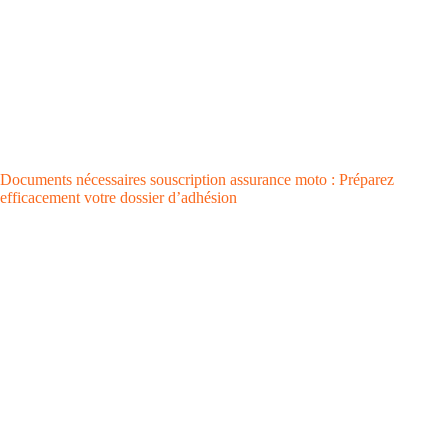
Documents nécessaires souscription assurance moto : Préparez
efficacement votre dossier d’adhésion