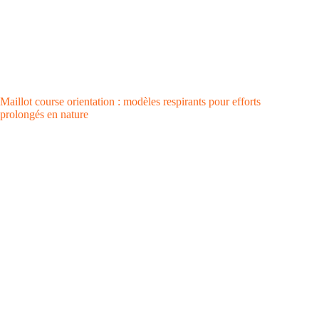
Maillot course orientation : modèles respirants pour efforts
prolongés en nature