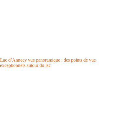
Lac d’Annecy vue panoramique : des points de vue
exceptionnels autour du lac