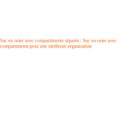
Sac en osier avec compartiments séparés : Sac en osier avec
compartiments pour une meilleure organisation