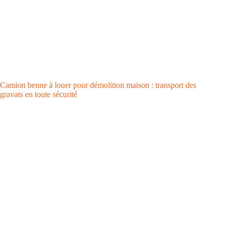
Camion benne à louer pour démolition maison : transport des
gravats en toute sécurité