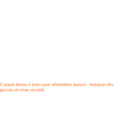
Camion benne à louer pour démolition maison : transport des
gravats en toute sécurité