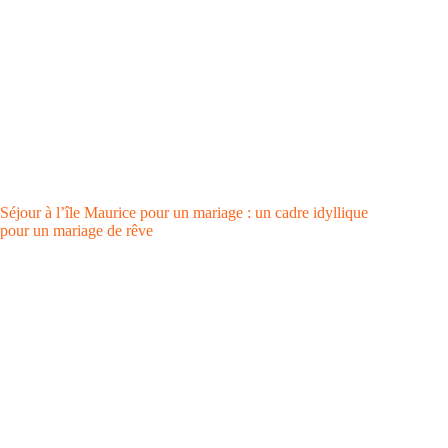
Séjour à l’île Maurice pour un mariage : un cadre idyllique
pour un mariage de rêve