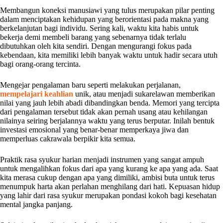
Membangun koneksi manusiawi yang tulus merupakan pilar penting
dalam menciptakan kehidupan yang berorientasi pada makna yang
berkelanjutan bagi individu. Sering kali, waktu kita habis untuk
bekerja demi membeli barang yang sebenarnya tidak terlalu
dibutuhkan oleh kita sendiri. Dengan mengurangi fokus pada
kebendaan, kita memiliki lebih banyak waktu untuk hadir secara utuh
bagi orang-orang tercinta.
Mengejar pengalaman baru seperti melakukan perjalanan,
mempelajari keahlian
unik, atau menjadi sukarelawan memberikan
nilai yang jauh lebih abadi dibandingkan benda. Memori yang tercipta
dari pengalaman tersebut tidak akan pernah usang atau kehilangan
nilainya seiring berjalannya waktu yang terus berputar. Inilah bentuk
investasi emosional yang benar-benar memperkaya jiwa dan
memperluas cakrawala berpikir kita semua.
Praktik rasa syukur harian menjadi instrumen yang sangat ampuh
untuk mengalihkan fokus dari apa yang kurang ke apa yang ada. Saat
kita merasa cukup dengan apa yang dimiliki, ambisi buta untuk terus
menumpuk harta akan perlahan menghilang dari hati. Kepuasan hidup
yang lahir dari rasa syukur merupakan pondasi kokoh bagi kesehatan
mental jangka panjang.