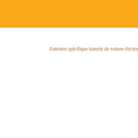
Passer
au
contenu
Entretien spécifique batterie de voiture élect