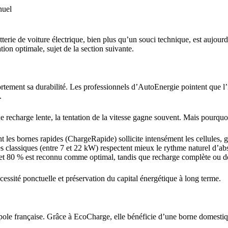
nuel
 batterie de voiture électrique, bien plus qu’un souci technique, est a
tion optimale, sujet de la section suivante.
ortement sa durabilité. Les professionnels d’AutoEnergie pointent que l
.
 recharge lente, la tentation de la vitesse gagne souvent. Mais pourquoi
 les bornes rapides (ChargeRapide) sollicite intensément les cellules, gé
 classiques (entre 7 et 22 kW) respectent mieux le rythme naturel d’abso
et 80 % est reconnu comme optimal, tandis que recharge complète ou d
cessité ponctuelle et préservation du capital énergétique à long terme.
pole française. Grâce à EcoCharge, elle bénéficie d’une borne domesti