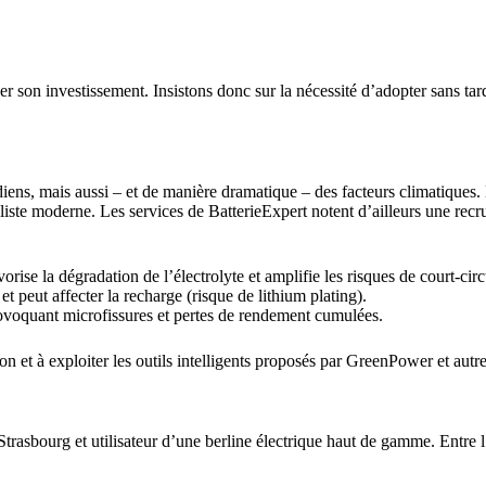
ser son investissement. Insistons donc sur la nécessité d’adopter sans tar
ens, mais aussi – et de manière dramatique – des facteurs climatiques. L
iste moderne. Les services de BatterieExpert notent d’ailleurs une recr
rise la dégradation de l’électrolyte et amplifie les risques de court-circ
et peut affecter la recharge (risque de lithium plating).
provoquant microfissures et pertes de rendement cumulées.
 et à exploiter les outils intelligents proposés par GreenPower et autre
sbourg et utilisateur d’une berline électrique haut de gamme. Entre l’hiv