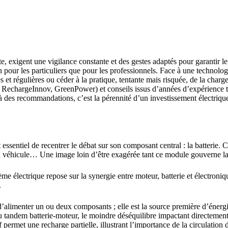
erte, exigent une vigilance constante et des gestes adaptés pour garantir l
our les particuliers que pour les professionnels. Face à une technologie
ntes et régulières ou céder à la pratique, tentante mais risquée, de la ch
 RechargeInnov, GreenPower) et conseils issus d’années d’expérience t
elà des recommandations, c’est la pérennité d’un investissement électriq
essentiel de recentrer le débat sur son composant central : la batterie. C
u véhicule… Une image loin d’être exagérée tant ce module gouverne la 
e électrique repose sur la synergie entre moteur, batterie et électroni
.
 d’alimenter un ou deux composants ; elle est la source première d’éne
u tandem batterie-moteur, le moindre déséquilibre impactant directemen
permet une recharge partielle, illustrant l’importance de la circulation 