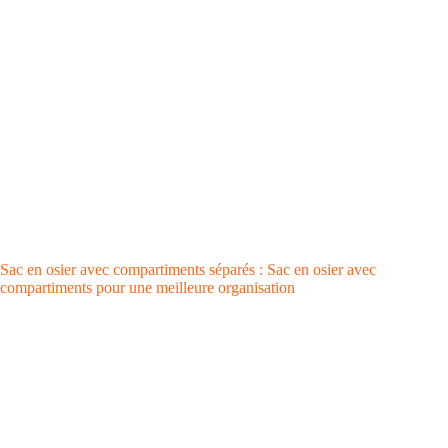
Sac en osier avec compartiments séparés : Sac en osier avec
compartiments pour une meilleure organisation