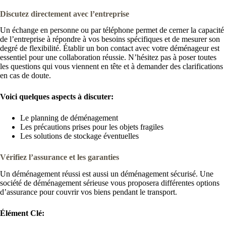
Discutez directement avec l’entreprise
Un échange en personne ou par téléphone permet de cerner la capacité
de l’entreprise à répondre à vos besoins spécifiques et de mesurer son
degré de flexibilité. Établir un bon contact avec votre déménageur est
essentiel pour une collaboration réussie. N’hésitez pas à poser toutes
les questions qui vous viennent en tête et à demander des clarifications
en cas de doute.
Voici quelques aspects à discuter:
Le planning de déménagement
Les précautions prises pour les objets fragiles
Les solutions de stockage éventuelles
Vérifiez l’assurance et les garanties
Un déménagement réussi est aussi un déménagement sécurisé. Une
société de déménagement sérieuse vous proposera différentes options
d’assurance pour couvrir vos biens pendant le transport.
Élément Clé: