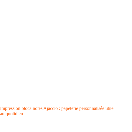
Impression blocs-notes Ajaccio : papeterie personnalisée utile
au quotidien