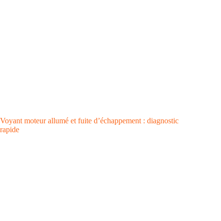
Voyant moteur allumé et fuite d’échappement : diagnostic
rapide