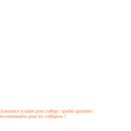
Assurance scolaire pour collège : quelles garanties
recommandées pour les collégiens ?