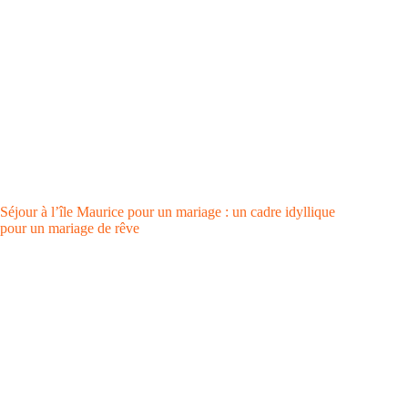
Séjour à l’île Maurice pour un mariage : un cadre idyllique
pour un mariage de rêve