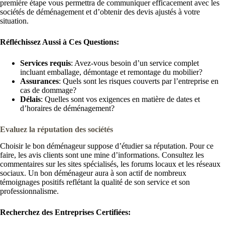
première étape vous permettra de communiquer efficacement avec les
sociétés de déménagement et d’obtenir des devis ajustés à votre
situation.
Réfléchissez Aussi à Ces Questions:
Services requis
: Avez-vous besoin d’un service complet
incluant emballage, démontage et remontage du mobilier?
Assurances
: Quels sont les risques couverts par l’entreprise en
cas de dommage?
Délais
: Quelles sont vos exigences en matière de dates et
d’horaires de déménagement?
Evaluez la réputation des sociétés
Choisir le bon déménageur suppose d’étudier sa réputation. Pour ce
faire, les avis clients sont une mine d’informations. Consultez les
commentaires sur les sites spécialisés, les forums locaux et les réseaux
sociaux. Un bon déménageur aura à son actif de nombreux
témoignages positifs reflétant la qualité de son service et son
professionnalisme.
Recherchez des Entreprises Certifiées: