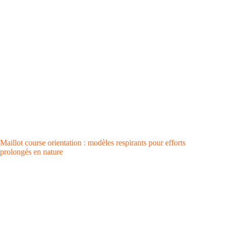
Maillot course orientation : modèles respirants pour efforts
prolongés en nature