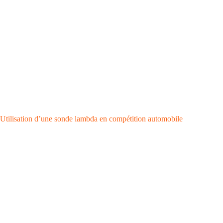
Utilisation d’une sonde lambda en compétition automobile