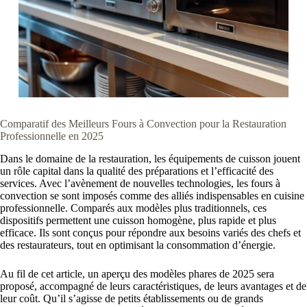
Comparatif des Meilleurs Fours à Convection pour la Restauration
Professionnelle en 2025
Dans le domaine de la restauration, les équipements de cuisson jouent
un rôle capital dans la qualité des préparations et l’efficacité des
services. Avec l’avènement de nouvelles technologies, les fours à
convection se sont imposés comme des alliés indispensables en cuisine
professionnelle. Comparés aux modèles plus traditionnels, ces
dispositifs permettent une cuisson homogène, plus rapide et plus
efficace. Ils sont conçus pour répondre aux besoins variés des chefs et
des restaurateurs, tout en optimisant la consommation d’énergie.
Au fil de cet article, un aperçu des modèles phares de 2025 sera
proposé, accompagné de leurs caractéristiques, de leurs avantages et de
leur coût. Qu’il s’agisse de petits établissements ou de grands