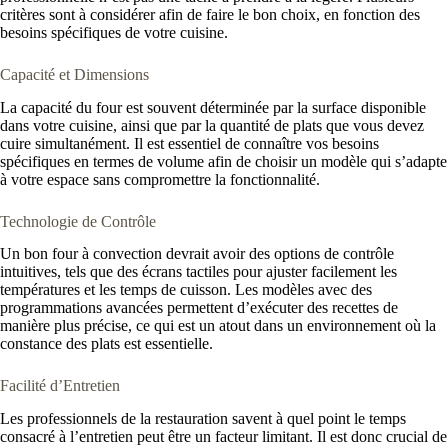
critères sont à considérer afin de faire le bon choix, en fonction des
besoins spécifiques de votre cuisine.
Capacité et Dimensions
La capacité du four est souvent déterminée par la surface disponible
dans votre cuisine, ainsi que par la quantité de plats que vous devez
cuire simultanément. Il est essentiel de connaître vos besoins
spécifiques en termes de volume afin de choisir un modèle qui s’adapte
à votre espace sans compromettre la fonctionnalité.
Technologie de Contrôle
Un bon four à convection devrait avoir des options de contrôle
intuitives, tels que des écrans tactiles pour ajuster facilement les
températures et les temps de cuisson. Les modèles avec des
programmations avancées permettent d’exécuter des recettes de
manière plus précise, ce qui est un atout dans un environnement où la
constance des plats est essentielle.
Facilité d’Entretien
Les professionnels de la restauration savent à quel point le temps
consacré à l’entretien peut être un facteur limitant. Il est donc crucial de