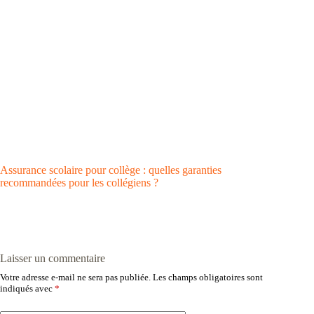
Assurance scolaire pour collège : quelles garanties
recommandées pour les collégiens ?
Laisser un commentaire
Votre adresse e-mail ne sera pas publiée.
Les champs obligatoires sont
indiqués avec
*