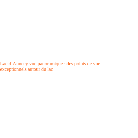
Lac d’Annecy vue panoramique : des points de vue
exceptionnels autour du lac