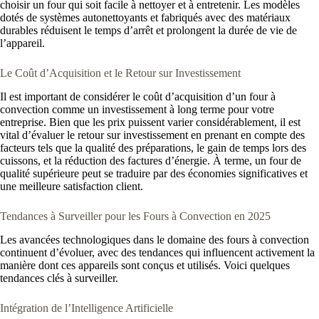
choisir un four qui soit facile à nettoyer et à entretenir. Les modèles
dotés de systèmes autonettoyants et fabriqués avec des matériaux
durables réduisent le temps d’arrêt et prolongent la durée de vie de
l’appareil.
Le Coût d’Acquisition et le Retour sur Investissement
Il est important de considérer le coût d’acquisition d’un four à
convection comme un investissement à long terme pour votre
entreprise. Bien que les prix puissent varier considérablement, il est
vital d’évaluer le retour sur investissement en prenant en compte des
facteurs tels que la qualité des préparations, le gain de temps lors des
cuissons, et la réduction des factures d’énergie. À terme, un four de
qualité supérieure peut se traduire par des économies significatives et
une meilleure satisfaction client.
Tendances à Surveiller pour les Fours à Convection en 2025
Les avancées technologiques dans le domaine des fours à convection
continuent d’évoluer, avec des tendances qui influencent activement la
manière dont ces appareils sont conçus et utilisés. Voici quelques
tendances clés à surveiller.
Intégration de l’Intelligence Artificielle