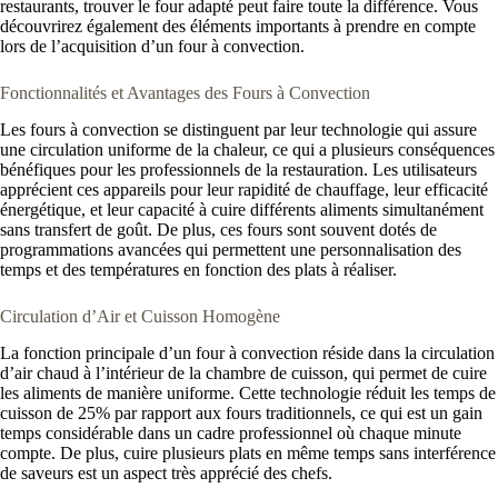
restaurants, trouver le four adapté peut faire toute la différence. Vous
découvrirez également des éléments importants à prendre en compte
lors de l’acquisition d’un four à convection.
Fonctionnalités et Avantages des Fours à Convection
Les fours à convection se distinguent par leur technologie qui assure
une circulation uniforme de la chaleur, ce qui a plusieurs conséquences
bénéfiques pour les professionnels de la restauration. Les utilisateurs
apprécient ces appareils pour leur rapidité de chauffage, leur efficacité
énergétique, et leur capacité à cuire différents aliments simultanément
sans transfert de goût. De plus, ces fours sont souvent dotés de
programmations avancées qui permettent une personnalisation des
temps et des températures en fonction des plats à réaliser.
Circulation d’Air et Cuisson Homogène
La fonction principale d’un four à convection réside dans la circulation
d’air chaud à l’intérieur de la chambre de cuisson, qui permet de cuire
les aliments de manière uniforme. Cette technologie réduit les temps de
cuisson de 25% par rapport aux fours traditionnels, ce qui est un gain
temps considérable dans un cadre professionnel où chaque minute
compte. De plus, cuire plusieurs plats en même temps sans interférence
de saveurs est un aspect très apprécié des chefs.