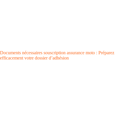
Documents nécessaires souscription assurance moto : Préparez
efficacement votre dossier d’adhésion