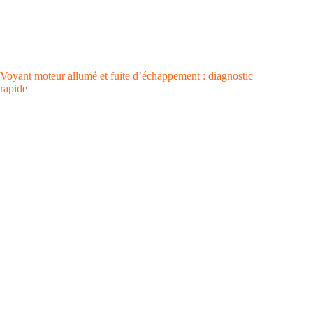
Voyant moteur allumé et fuite d’échappement : diagnostic
rapide