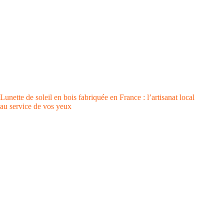
Lunette de soleil en bois fabriquée en France : l’artisanat local
au service de vos yeux