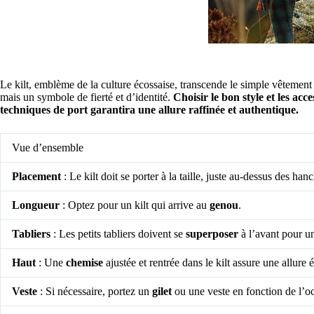
Le kilt, emblème de la culture écossaise, transcende le simple vêtement 
mais un symbole de fierté et d’identité.
Choisir le bon style et les acce
techniques de port garantira une allure raffinée et authentique.
Vue d’ensemble
Placement
: Le kilt doit se porter à la taille, juste au-dessus des han
Longueur
: Optez pour un kilt qui arrive au
genou
.
Tabliers
: Les petits tabliers doivent se
superposer
à l’avant pour u
Haut
: Une
chemise
ajustée et rentrée dans le kilt assure une allure 
Veste
: Si nécessaire, portez un
gilet
ou une veste en fonction de l’o