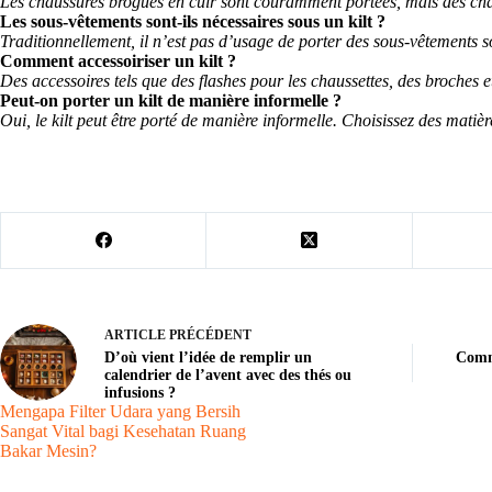
Les chaussures brogues en cuir sont couramment portées, mais des cha
Les sous-vêtements sont-ils nécessaires sous un kilt ?
Traditionnellement, il n’est pas d’usage de porter des sous-vêtements so
Comment accessoiriser un kilt ?
Des accessoires tels que des flashes pour les chaussettes, des broches e
Peut-on porter un kilt de manière informelle ?
Oui, le kilt peut être porté de manière informelle. Choisissez des matiè
ARTICLE
PRÉCÉDENT
D’où vient l’idée de remplir un
Comme
calendrier de l’avent avec des thés ou
infusions ?
Mengapa Filter Udara yang Bersih
Sangat Vital bagi Kesehatan Ruang
Bakar Mesin?