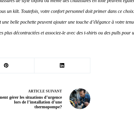
ussures de style oxford ou même des chaussures en toile peuvent égale
us un kilt. Toutefois, votre confort personnel doit primer dans ce choix
t une belle pochette peuvent ajouter une touche d’élégance à votre tenue 
res plus décontractées et associez-le avec des t-shirts ou des pulls pou
ARTICLE
SUIVANT
nt gérer les situations d’urgence
lors de l’installation d’une
thermopompe?