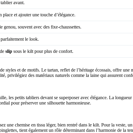
 tablier avant.
en place et ajouter une touche d’élégance.
 le genou, souvent avec des fixe-chaussettes.
parfaitement le look.
 de
slip
sous le kilt pour plus de confort.
e styles et de motifs. Le tartan, reflet de l’héritage écossais, offre une
ité, privilégiez des matériaux naturels comme la laine qui assurent confor
lle, les petits tabliers devant se superposer avec élégance. La longueur 
imordial pour préserver une silhouette harmonieuse.
ez une chemise en tissu léger, bien rentré dans le kilt. Pour la veste, un
 épinglettes, tient également un rôle déterminant dans l’harmonie de la te