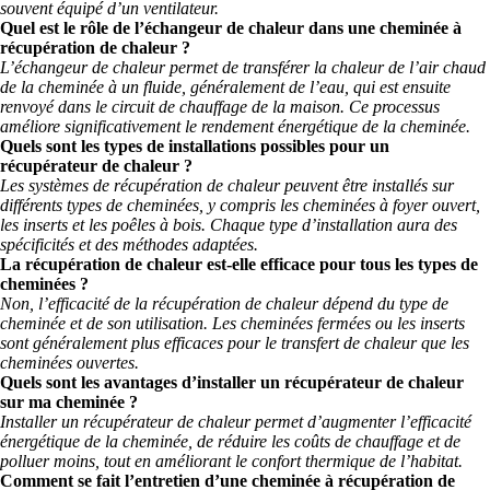
souvent équipé d’un ventilateur.
Quel est le rôle de l’échangeur de chaleur dans une cheminée à
récupération de chaleur ?
L’échangeur de chaleur permet de transférer la chaleur de l’air chaud
de la cheminée à un fluide, généralement de l’eau, qui est ensuite
renvoyé dans le circuit de chauffage de la maison. Ce processus
améliore significativement le rendement énergétique de la cheminée.
Quels sont les types de installations possibles pour un
récupérateur de chaleur ?
Les systèmes de récupération de chaleur peuvent être installés sur
différents types de cheminées, y compris les cheminées à foyer ouvert,
les inserts et les poêles à bois. Chaque type d’installation aura des
spécificités et des méthodes adaptées.
La récupération de chaleur est-elle efficace pour tous les types de
cheminées ?
Non, l’efficacité de la récupération de chaleur dépend du type de
cheminée et de son utilisation. Les cheminées fermées ou les inserts
sont généralement plus efficaces pour le transfert de chaleur que les
cheminées ouvertes.
Quels sont les avantages d’installer un récupérateur de chaleur
sur ma cheminée ?
Installer un récupérateur de chaleur permet d’augmenter l’efficacité
énergétique de la cheminée, de réduire les coûts de chauffage et de
polluer moins, tout en améliorant le confort thermique de l’habitat.
Comment se fait l’entretien d’une cheminée à récupération de