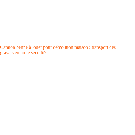
Camion benne à louer pour démolition maison : transport des
gravats en toute sécurité