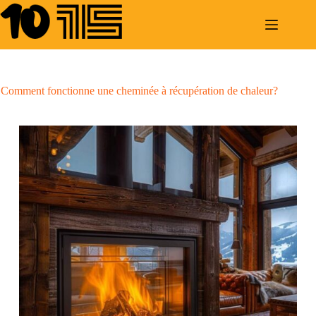
Passer
https://theantiguaguide.com/food-drink/
sydney night
situs togel online
bento4d
bento4d
togel online
bento4d
bento4d
bento4d
bento4d
bento4d
bento4d
bento4d
bento4d
bento4d
bento4d
bento4d
bento4d
bento4d
bento4d
bento4d
bento4d
bento4d
bento4d
bento4d
bento4d
bento4d
bento4d
bento4d
bento4d
bento4d
bento4d
bento4d
slot gacor hari ini
bento4d
bento4d
bento4d
bento4d
bento4d
bento4d
bento4d
bento4d
bento4d
bento4d
bento4d
bento4d
bandar togel
bento4d
slot gacor hari ini
togel online
bento4d
bento4d
bento4d
togel online
thepubtheatre
bento4d
bento4d
toto togel
toto togel
toto togel
togel 4d
toto togel
toto togel
toto togel
slot online
toto togel
slot online
slot thailand
slot online
toto togel
link slot resmi
slot online
toto togel
toto togel
toto togel
toto togel
link gacor
toto togel
toto togel
toto togel
togel lotto
togel lotto
togel lotto
togel lotto
togel lotto
togel lotto
togel lotto
togel lotto
togel lotto
togel lotto
togel lotto
togel togel
togel lotto
togel lotto
togel lotto
togel lotto
togel lotto
togel lotto
situs toto
slot gacor
toto slot
link slot
toto slot
situs togel
slot gacor
toto slot
situs toto
situs toto
situs togel
situs toto
slot gacor
toto slot
toto slot
toto slot
situs togel
situs slot resmi
link slot
link slot
situs togel
situs toto
toto slot
situs togel
situs togel
slot gacor
situs togel
link slot
situs gacor
situs toto
situs togel
situs toto
situs togel
situs toto
situs toto
slot gacor
toto slot
link slot
situs togel
situs togel
situs gacor
toto slot
toto slot
slot 4d
slot 4d
situs toto
situs togel
togel resmi
situs togel
situs toto
situs toto
situs toto
link alternatif
situs togel
situs toto
situs toto
link slot
toto slot
situs gacor
situs togel
situs toto
slot gacor
link slot
situs togel
situs toto
situs toto
situs toto
situs togel
link slot
link slot
link slot
toto slot
toto
slot resmi
situs slot
situs slot
situs slot
situs slot
situs slot
slot resmi
situs slot
situs slot
rtp slot
situs slot
rtp slot
slot resmi
situs slot
situs slot
situs slot
situs slot
slot resmi
rtp slot
situs slot
slot resmi
slot resmi
slot resmi
slot resmi
situs slot
au
contenu
Comment fonctionne une cheminée à récupération de chaleur?