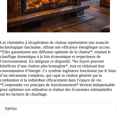
Les cheminées à récupération de chaleur représentent une avancée
technologique fascinante, offrant une efficience énergétique accrue.
*Elles garantissent une diffusion optimale de la chaleur*, rendant le
chauffage domestique à la fois économique et respectueux de
l’environnement. En intégrant ce dispositif, *les foyers peuvent
bénéficier d’une chaleur plus homogène*, tout en réduisant leur
consommation d’énergie. Ce système ingénieux fonctionne par le biais
d’un mécanisme complexe, qui capte la chaleur générée par la
combustion et la redistribue efficacement dans l’espace de vie.
*Comprendre ces principes de fonctionnement* devient indispensable
pour optimiser son utilisation et réaliser des économies substantielles
sur les factures de chauffage.
Aperçu