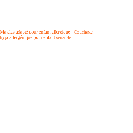
Matelas adapté pour enfant allergique : Couchage
hypoallergénique pour enfant sensible