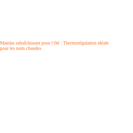
Matelas rafraîchissant pour l’été : Thermorégulation idéale
pour les nuits chaudes