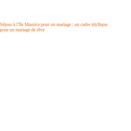
Séjour à l’île Maurice pour un mariage : un cadre idyllique
pour un mariage de rêve