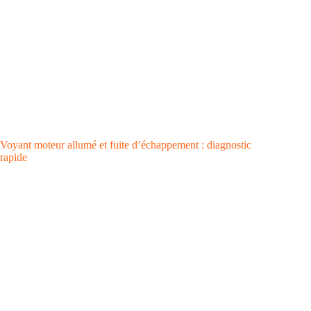
Voyant moteur allumé et fuite d’échappement : diagnostic
rapide