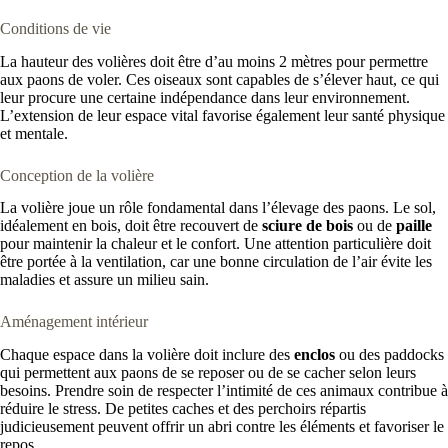
Conditions de vie
La hauteur des volières doit être d’au moins 2 mètres pour permettre
aux paons de voler. Ces oiseaux sont capables de s’élever haut, ce qui
leur procure une certaine indépendance dans leur environnement.
L’extension de leur espace vital favorise également leur santé physique
et mentale.
Conception de la volière
La volière joue un rôle fondamental dans l’élevage des paons. Le sol,
idéalement en bois, doit être recouvert de
sciure de bois
ou de
paille
pour maintenir la chaleur et le confort. Une attention particulière doit
être portée à la ventilation, car une bonne circulation de l’air évite les
maladies et assure un milieu sain.
Aménagement intérieur
Chaque espace dans la volière doit inclure des
enclos
ou des paddocks
qui permettent aux paons de se reposer ou de se cacher selon leurs
besoins. Prendre soin de respecter l’intimité de ces animaux contribue à
réduire le stress. De petites caches et des perchoirs répartis
judicieusement peuvent offrir un abri contre les éléments et favoriser le
repos.