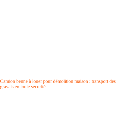
Camion benne à louer pour démolition maison : transport des
gravats en toute sécurité