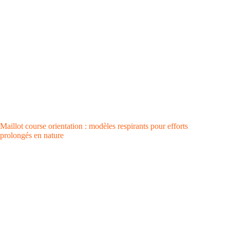
Maillot course orientation : modèles respirants pour efforts
prolongés en nature