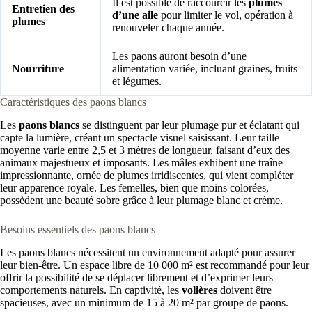
Il est possible de raccourcir les
plumes
Entretien des
d’une aile
pour limiter le vol, opération à
plumes
renouveler chaque année.
Les paons auront besoin d’une
Nourriture
alimentation variée, incluant graines, fruits
et légumes.
Caractéristiques des paons blancs
Les
paons blancs
se distinguent par leur plumage pur et éclatant qui
capte la lumière, créant un spectacle visuel saisissant. Leur taille
moyenne varie entre 2,5 et 3 mètres de longueur, faisant d’eux des
animaux majestueux et imposants. Les mâles exhibent une traîne
impressionnante, ornée de plumes irridiscentes, qui vient compléter
leur apparence royale. Les femelles, bien que moins colorées,
possèdent une beauté sobre grâce à leur plumage blanc et crème.
Besoins essentiels des paons blancs
Les paons blancs nécessitent un environnement adapté pour assurer
leur bien-être. Un espace libre de 10 000 m² est recommandé pour leur
offrir la possibilité de se déplacer librement et d’exprimer leurs
comportements naturels. En captivité, les
volières
doivent être
spacieuses, avec un minimum de 15 à 20 m² par groupe de paons.