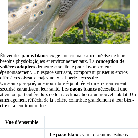
Élever des
paons blancs
exige une connaissance précise de leurs
besoins physiologiques et environnementaux. La
conception de
volières adaptées
demeure essentielle pour favoriser leur
épanouissement. Un espace suffisant, comportant plusieurs enclos,
offre à ces oiseaux majestueux la liberté nécessaire.
Un soin approprié, une nourriture équilibrée et un environnement
sécurisé garantissent leur santé. Les
paons blancs
nécessitent une
attention particulière lors de leur acclimatation à un nouvel habitat. Un
aménagement réfléchi de la volière contribue grandement à leur bien-
être et à leur tranquillité.
Vue d’ensemble
Le
paon blanc
est un oiseau majestueux