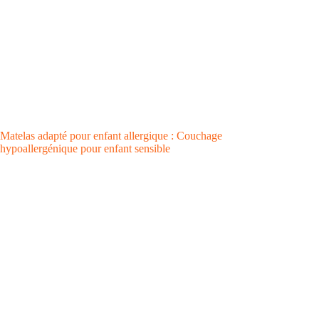
Matelas adapté pour enfant allergique : Couchage
hypoallergénique pour enfant sensible