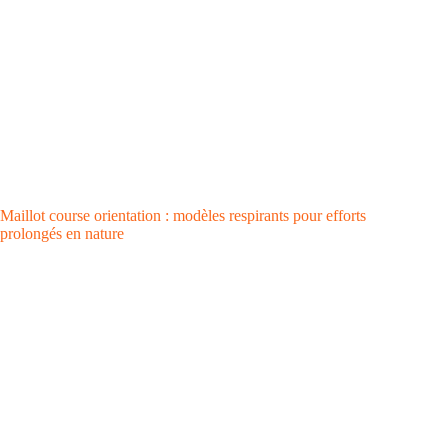
Maillot course orientation : modèles respirants pour efforts
prolongés en nature