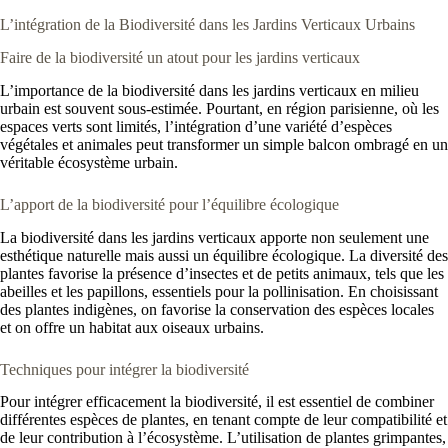
L’intégration de la Biodiversité dans les Jardins Verticaux Urbains
Faire de la biodiversité un atout pour les jardins verticaux
L’importance de la biodiversité dans les jardins verticaux en milieu
urbain est souvent sous-estimée. Pourtant, en région parisienne, où les
espaces verts sont limités, l’intégration d’une variété d’espèces
végétales et animales peut transformer un simple balcon ombragé en un
véritable écosystème urbain.
L’apport de la biodiversité pour l’équilibre écologique
La biodiversité dans les jardins verticaux apporte non seulement une
esthétique naturelle mais aussi un équilibre écologique. La diversité des
plantes favorise la présence d’insectes et de petits animaux, tels que les
abeilles et les papillons, essentiels pour la pollinisation. En choisissant
des plantes indigènes, on favorise la conservation des espèces locales
et on offre un habitat aux oiseaux urbains.
Techniques pour intégrer la biodiversité
Pour intégrer efficacement la biodiversité, il est essentiel de combiner
différentes espèces de plantes, en tenant compte de leur compatibilité et
de leur contribution à l’écosystème. L’utilisation de plantes grimpantes,