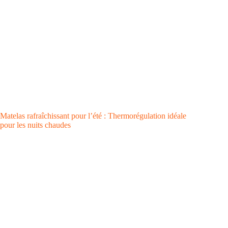
Matelas rafraîchissant pour l’été : Thermorégulation idéale
pour les nuits chaudes