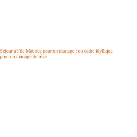
Séjour à l’île Maurice pour un mariage : un cadre idyllique
pour un mariage de rêve