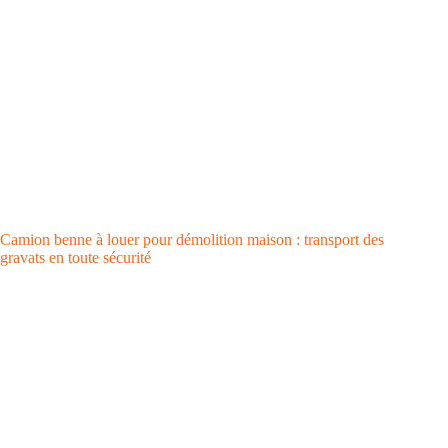
Camion benne à louer pour démolition maison : transport des
gravats en toute sécurité