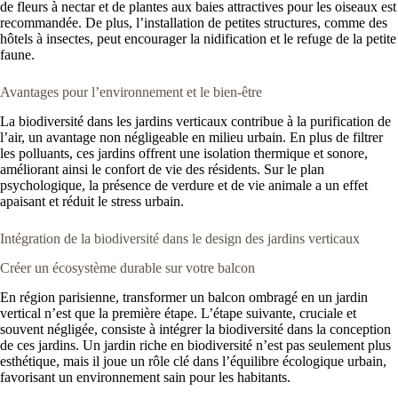
de fleurs à nectar et de plantes aux baies attractives pour les oiseaux est
recommandée. De plus, l’installation de petites structures, comme des
hôtels à insectes, peut encourager la nidification et le refuge de la petite
faune.
Avantages pour l’environnement et le bien-être
La biodiversité dans les jardins verticaux contribue à la purification de
l’air, un avantage non négligeable en milieu urbain. En plus de filtrer
les polluants, ces jardins offrent une isolation thermique et sonore,
améliorant ainsi le confort de vie des résidents. Sur le plan
psychologique, la présence de verdure et de vie animale a un effet
apaisant et réduit le stress urbain.
Intégration de la biodiversité dans le design des jardins verticaux
Créer un écosystème durable sur votre balcon
En région parisienne, transformer un balcon ombragé en un jardin
vertical n’est que la première étape. L’étape suivante, cruciale et
souvent négligée, consiste à intégrer la biodiversité dans la conception
de ces jardins. Un jardin riche en biodiversité n’est pas seulement plus
esthétique, mais il joue un rôle clé dans l’équilibre écologique urbain,
favorisant un environnement sain pour les habitants.