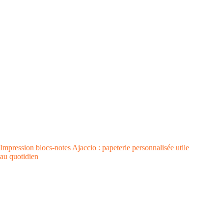
Impression blocs-notes Ajaccio : papeterie personnalisée utile
au quotidien