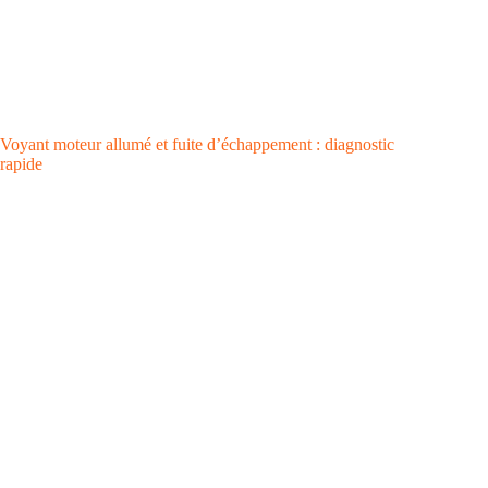
Voyant moteur allumé et fuite d’échappement : diagnostic
rapide