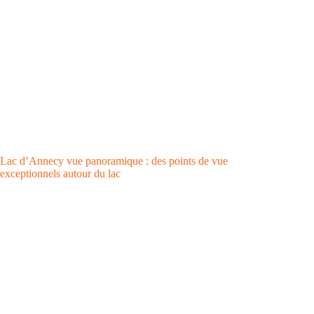
Lac d’Annecy vue panoramique : des points de vue
exceptionnels autour du lac