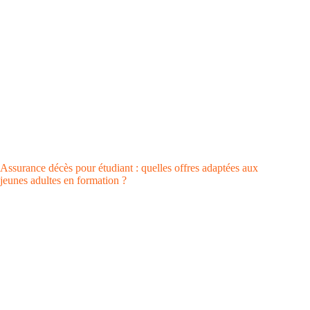
Assurance décès pour étudiant : quelles offres adaptées aux
jeunes adultes en formation ?