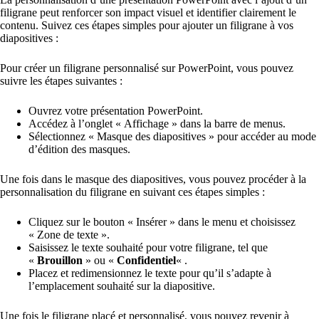
filigrane peut renforcer son impact visuel et identifier clairement le
contenu. Suivez ces étapes simples pour ajouter un filigrane à vos
diapositives :
Pour créer un filigrane personnalisé sur PowerPoint, vous pouvez
suivre les étapes suivantes :
Ouvrez votre présentation PowerPoint.
Accédez à l’onglet « Affichage » dans la barre de menus.
Sélectionnez « Masque des diapositives » pour accéder au mode
d’édition des masques.
Une fois dans le masque des diapositives, vous pouvez procéder à la
personnalisation du filigrane en suivant ces étapes simples :
Cliquez sur le bouton « Insérer » dans le menu et choisissez
« Zone de texte ».
Saisissez le texte souhaité pour votre filigrane, tel que
«
Brouillon
» ou «
Confidentiel
« .
Placez et redimensionnez le texte pour qu’il s’adapte à
l’emplacement souhaité sur la diapositive.
Une fois le filigrane placé et personnalisé, vous pouvez revenir à