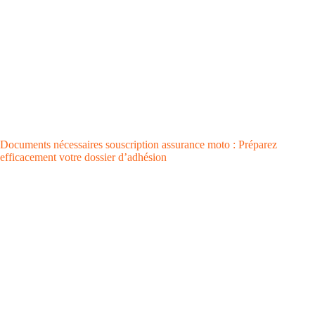
Documents nécessaires souscription assurance moto : Préparez
efficacement votre dossier d’adhésion