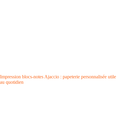
Impression blocs-notes Ajaccio : papeterie personnalisée utile
au quotidien