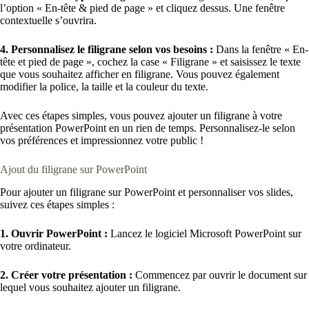
l’option « En-tête & pied de page » et cliquez dessus. Une fenêtre
contextuelle s’ouvrira.
4. Personnalisez le filigrane selon vos besoins :
Dans la fenêtre « En-
tête et pied de page », cochez la case « Filigrane » et saisissez le texte
que vous souhaitez afficher en filigrane. Vous pouvez également
modifier la police, la taille et la couleur du texte.
Avec ces étapes simples, vous pouvez ajouter un filigrane à votre
présentation PowerPoint en un rien de temps. Personnalisez-le selon
vos préférences et impressionnez votre public !
Ajout du filigrane sur PowerPoint
Pour ajouter un filigrane sur PowerPoint et personnaliser vos slides,
suivez ces étapes simples :
1. Ouvrir PowerPoint :
Lancez le logiciel Microsoft PowerPoint sur
votre ordinateur.
2. Créer votre présentation :
Commencez par ouvrir le document sur
lequel vous souhaitez ajouter un filigrane.