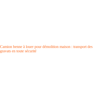
Camion benne à louer pour démolition maison : transport des
gravats en toute sécurité