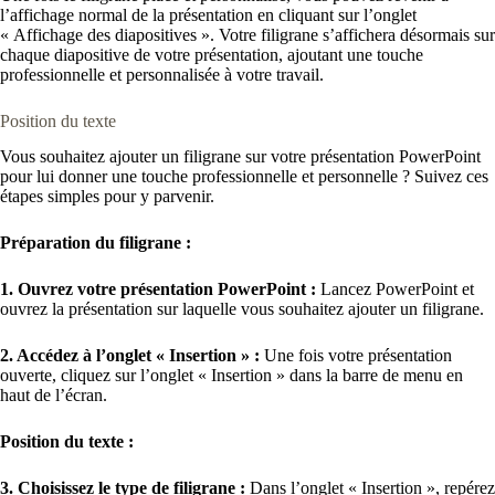
l’affichage normal de la présentation en cliquant sur l’onglet
« Affichage des diapositives ». Votre filigrane s’affichera désormais sur
chaque diapositive de votre présentation, ajoutant une touche
professionnelle et personnalisée à votre travail.
Position du texte
Vous souhaitez ajouter un filigrane sur votre présentation PowerPoint
pour lui donner une touche professionnelle et personnelle ? Suivez ces
étapes simples pour y parvenir.
Préparation du filigrane :
1. Ouvrez votre présentation PowerPoint :
Lancez PowerPoint et
ouvrez la présentation sur laquelle vous souhaitez ajouter un filigrane.
2. Accédez à l’onglet « Insertion » :
Une fois votre présentation
ouverte, cliquez sur l’onglet « Insertion » dans la barre de menu en
haut de l’écran.
Position du texte :
3. Choisissez le type de filigrane :
Dans l’onglet « Insertion », repérez