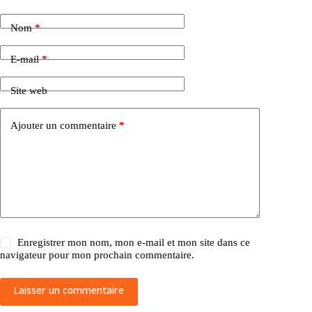
Nom
*
E-mail
*
Site web
Ajouter un commentaire
*
Enregistrer mon nom, mon e-mail et mon site dans ce
navigateur pour mon prochain commentaire.
Laisser un commentaire