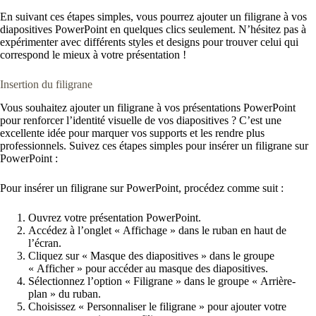
En suivant ces étapes simples, vous pourrez ajouter un filigrane à vos
diapositives PowerPoint en quelques clics seulement. N’hésitez pas à
expérimenter avec différents styles et designs pour trouver celui qui
correspond le mieux à votre présentation !
Insertion du filigrane
Vous souhaitez ajouter un filigrane à vos présentations PowerPoint
pour renforcer l’identité visuelle de vos diapositives ? C’est une
excellente idée pour marquer vos supports et les rendre plus
professionnels. Suivez ces étapes simples pour insérer un filigrane sur
PowerPoint :
Pour insérer un filigrane sur PowerPoint, procédez comme suit :
Ouvrez votre présentation PowerPoint.
Accédez à l’onglet « Affichage » dans le ruban en haut de
l’écran.
Cliquez sur « Masque des diapositives » dans le groupe
« Afficher » pour accéder au masque des diapositives.
Sélectionnez l’option « Filigrane » dans le groupe « Arrière-
plan » du ruban.
Choisissez « Personnaliser le filigrane » pour ajouter votre