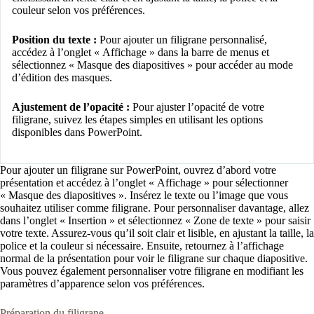
couleur selon vos préférences.
Position du texte :
Pour ajouter un filigrane personnalisé,
accédez à l’onglet « Affichage » dans la barre de menus et
sélectionnez « Masque des diapositives » pour accéder au mode
d’édition des masques.
Ajustement de l’opacité :
Pour ajuster l’opacité de votre
filigrane, suivez les étapes simples en utilisant les options
disponibles dans PowerPoint.
Pour ajouter un filigrane sur PowerPoint, ouvrez d’abord votre
présentation et accédez à l’onglet « Affichage » pour sélectionner
« Masque des diapositives ». Insérez le texte ou l’image que vous
souhaitez utiliser comme filigrane. Pour personnaliser davantage, allez
dans l’onglet « Insertion » et sélectionnez « Zone de texte » pour saisir
votre texte. Assurez-vous qu’il soit clair et lisible, en ajustant la taille, la
police et la couleur si nécessaire. Ensuite, retournez à l’affichage
normal de la présentation pour voir le filigrane sur chaque diapositive.
Vous pouvez également personnaliser votre filigrane en modifiant les
paramètres d’apparence selon vos préférences.
Préparation du filigrane