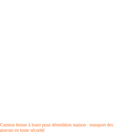
Camion benne à louer pour démolition maison : transport des
gravats en toute sécurité