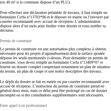
(ou 40 m² si la commune dispose d’un PLU).
Pour effectuer une déclaration préalable de travaux, il faut remplir un
formulaire Cerfa n°13703*06 et le déposer en mairie ou l’envoyer par
courrier recommandé avec accusé de réception. L’administration
dispose alors d’un mois pour étudier votre dossier et vous notifier sa
décision.
Permis de construire
Le permis de construire est une autorisation plus complexe à obtenir,
nécessaire pour les projets d’agrandissement dont la surface ajoutée
dépasse les seuils mentionnés ci-dessus. Pour demander un permis de
construire, vous devez remplir un formulaire Cerfa n°13409*07 et
fournir un dossier complet comprenant notamment un plan de situation
du terrain, un plan de coupe et une notice descriptive des travaux.
Le dépôt du dossier se fait en mairie ou par courrier recommandé avec
accusé de réception. L’instruction du permis de construire prend en
général deux mois, mais ce délai peut être prolongé en cas de dossier
incomplet ou si des consultations supplémentaires sont nécessaires.
Faire appel à un professionnel