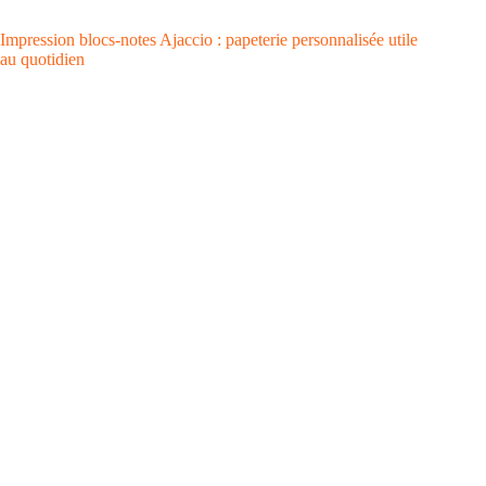
Impression blocs-notes Ajaccio : papeterie personnalisée utile
au quotidien