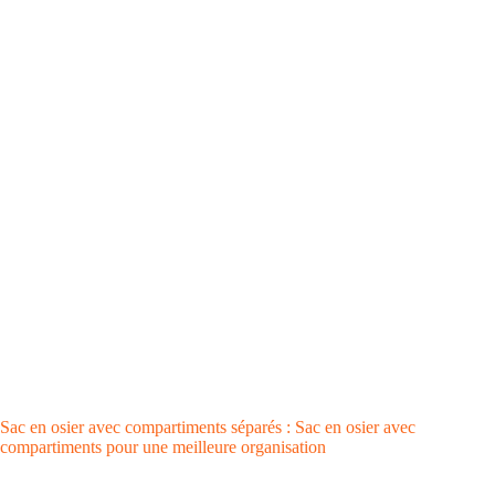
Sac en osier avec compartiments séparés : Sac en osier avec
compartiments pour une meilleure organisation