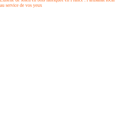
au service de vos yeux