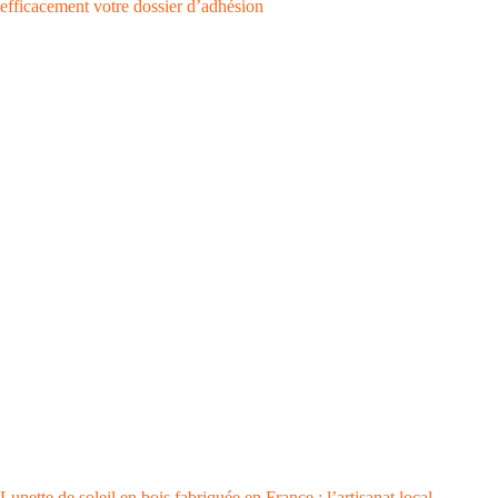
efficacement votre dossier d’adhésion
Lunette de soleil en bois fabriquée en France : l’artisanat local