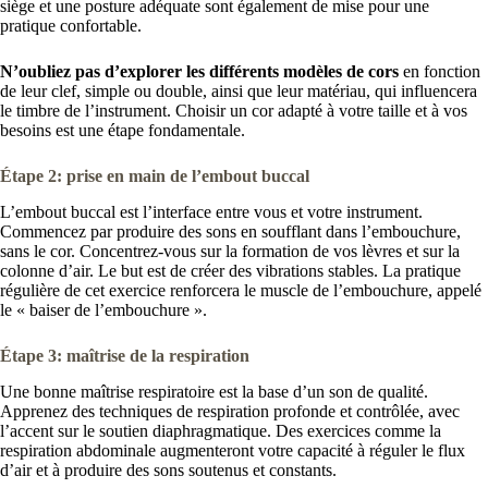
siège et une posture adéquate sont également de mise pour une
pratique confortable.
N’oubliez pas d’explorer les différents modèles de cors
en fonction
de leur clef, simple ou double, ainsi que leur matériau, qui influencera
le timbre de l’instrument. Choisir un cor adapté à votre taille et à vos
besoins est une étape fondamentale.
Étape 2: prise en main de l’embout buccal
L’embout buccal est l’interface entre vous et votre instrument.
Commencez par produire des sons en soufflant dans l’embouchure,
sans le cor. Concentrez-vous sur la formation de vos lèvres et sur la
colonne d’air. Le but est de créer des vibrations stables. La pratique
régulière de cet exercice renforcera le muscle de l’embouchure, appelé
le « baiser de l’embouchure ».
Étape 3: maîtrise de la respiration
Une bonne maîtrise respiratoire est la base d’un son de qualité.
Apprenez des techniques de respiration profonde et contrôlée, avec
l’accent sur le soutien diaphragmatique. Des exercices comme la
respiration abdominale augmenteront votre capacité à réguler le flux
d’air et à produire des sons soutenus et constants.