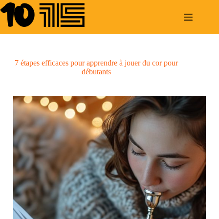
Passer
togel lotto
togel lotto
togel lotto
togel lotto
togel lotto
togel lotto
togel lotto
togel lotto
togel lotto
togel lotto
togel lotto
togel togel
togel lotto
togel lotto
togel lotto
togel lotto
togel lotto
togel lotto
au
contenu
7 étapes efficaces pour apprendre à jouer du cor pour
débutants