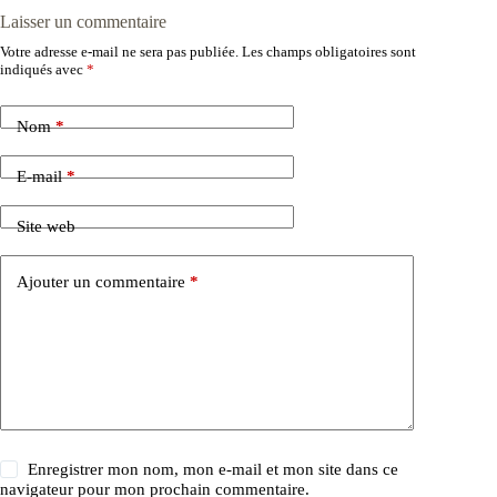
Laisser un commentaire
Votre adresse e-mail ne sera pas publiée.
Les champs obligatoires sont
indiqués avec
*
Nom
*
E-mail
*
Site web
Ajouter un commentaire
*
Enregistrer mon nom, mon e-mail et mon site dans ce
navigateur pour mon prochain commentaire.