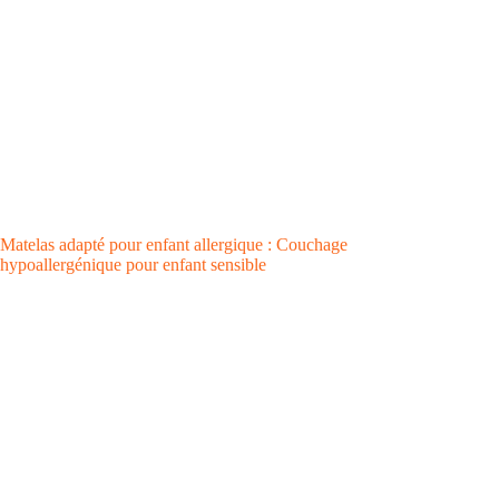
Matelas adapté pour enfant allergique : Couchage
hypoallergénique pour enfant sensible