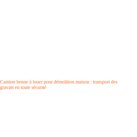
Camion benne à louer pour démolition maison : transport des
gravats en toute sécurité