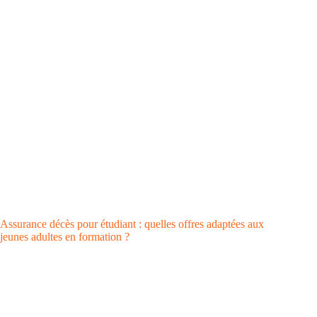
Assurance décès pour étudiant : quelles offres adaptées aux
jeunes adultes en formation ?