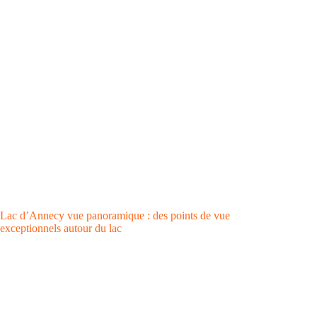
Lac d’Annecy vue panoramique : des points de vue
exceptionnels autour du lac