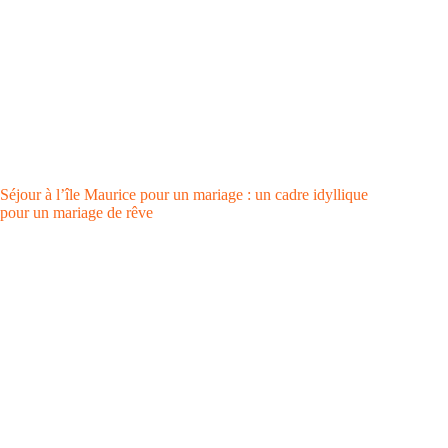
Séjour à l’île Maurice pour un mariage : un cadre idyllique
pour un mariage de rêve