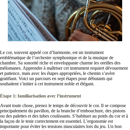
Le cor, souvent appelé cor d’harmonie, est un instrument
emblématique de l’orchestre symphonique et de la musique de
chambre. Sa sonorité riche et enveloppante charme les oreilles des
mélomanes. Apprendre à maîtriser cet instrument requiert dévouement
et patience, mais avec les étapes appropriées, le chemin s’avère
gratifiant. Voici un parcours en sept étapes pour débutants qui
souhaitent s’initier à cet instrument noble et élégant.
Étape 1: familiarisation avec l’instrument
Avant toute chose, prenez le temps de découvrir le cor. Il se compose
principalement du pavillon, de la branche d’embouchure, des pistons
ou des palettes et des tubes coulissants. S’habituer au poids du cor et à
la façon de le tenir correctement est essentiel. L’ergonomie est
importante pour éviter les tensions musculaires lors du jeu. Un bon